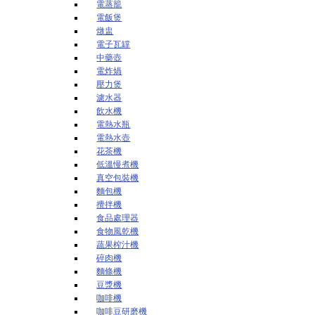
電蒸籠
電飯煲
燉盅
電子瓦罉
中藥壺
電炸煱
壓力煲
濾水器
飲水機
電熱水瓶
電熱水壺
花茶機
低溫慢煮機
真空包裝機
麵包機
攪拌機
食品處理器
食物風乾機
蔬果榨汁機
碎肉機
麵條機
豆漿機
咖啡機
咖啡豆研磨機