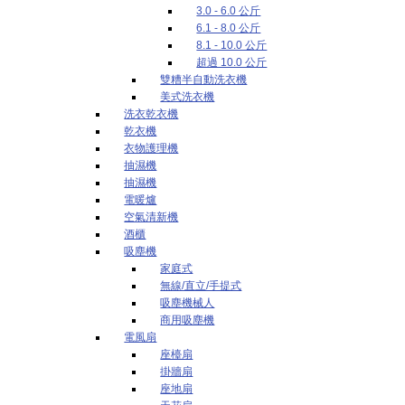
3.0 - 6.0 公斤
6.1 - 8.0 公斤
8.1 - 10.0 公斤
超過 10.0 公斤
雙糟半自動洗衣機
美式洗衣機
洗衣乾衣機
乾衣機
衣物護理機
抽濕機
抽濕機
電暖爐
空氣清新機
酒櫃
吸塵機
家庭式
無線/直立/手提式
吸塵機械人
商用吸塵機
電風扇
座檯扇
掛牆扇
座地扇