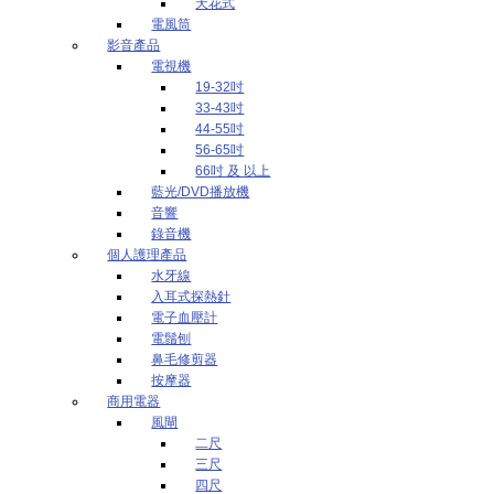
天花式
電風筒
影音產品
電視機
19-32吋
33-43吋
44-55吋
56-65吋
66吋 及 以上
藍光/DVD播放機
音響
錄音機
個人護理產品
水牙線
入耳式探熱針
電子血壓計
電鬚刨
鼻毛修剪器
按摩器
商用電器
風閘
二尺
三尺
四尺