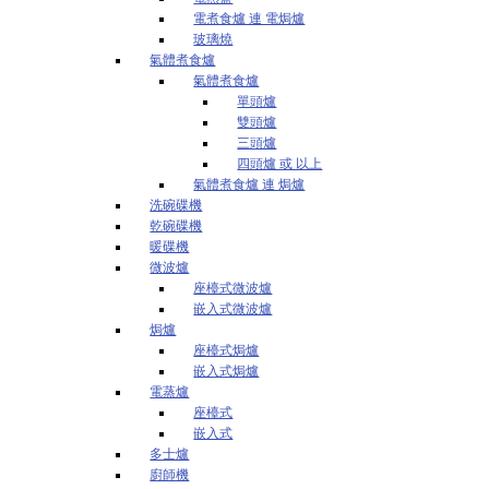
電煮食爐 連 電焗爐
玻璃燒
氣體煮食爐
氣體煮食爐
單頭爐
雙頭爐
三頭爐
四頭爐 或 以上
氣體煮食爐 連 焗爐
洗碗碟機
乾碗碟機
暖碟機
微波爐
座檯式微波爐
嵌入式微波爐
焗爐
座檯式焗爐
嵌入式焗爐
電蒸爐
座檯式
嵌入式
多士爐
廚師機