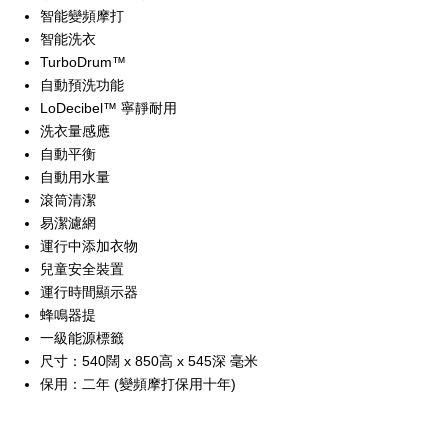
智能變頻摩打
智能洗衣
TurboDrum™
自動預洗功能
LoDecibel™ 寧靜耐用
洗衣量感應
自動平衡
自動用水量
滾筒清潔
易潔濾網
運行中添加衣物
兒童安全裝置
運行時間顯示器
蜂鳴器提
一級能源標籤
尺寸：540闊 x 850高 x 545深 毫米
保用：二年 (變頻摩打保用十年)