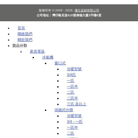
版權所有 © 2008 - 2026.
優仕直銷有限公司
公司地址：灣仔駱克道416號偉德大廈3字樓6室
首頁
聯絡我們
關於我們
貨品分類
家居電器
冷氣機
窗口式
冷暖型號
3/4匹
一匹
一匹半
二匹
二匹半
三匹 及以上
掛牆式分體
冷暖型號
3/4 - 一匹
一匹半
二匹