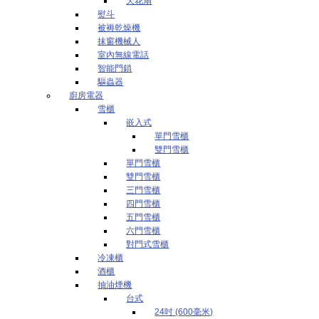
天花扇
熨斗
被褥乾燥機
抹窗機械人
室內無線電話
智能門鎖
驅蟲器
廚房電器
雪櫃
嵌入式
單門雪櫃
雙門雪櫃
單門雪櫃
雙門雪櫃
三門雪櫃
四門雪櫃
五門雪櫃
六門雪櫃
對門式雪櫃
冷凍櫃
酒櫃
抽油煙機
台式
24吋 (600毫米)