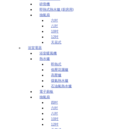
碎骨機
即熱式熱水爐 (廚房用)
抽氣扇
六吋
八吋
10吋
12吋
天花式
浴室電器
浴室暖風機
熱水爐
即熱式
低壓花灑爐
高壓爐
煤氣熱水爐
石油氣熱水爐
電子廁板
抽氣扇
四吋
六吋
八吋
10吋
12吋