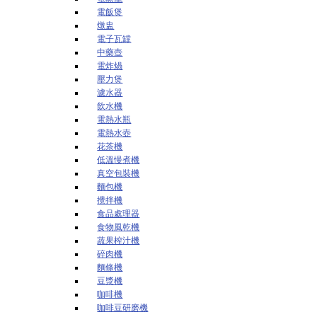
電飯煲
燉盅
電子瓦罉
中藥壺
電炸煱
壓力煲
濾水器
飲水機
電熱水瓶
電熱水壺
花茶機
低溫慢煮機
真空包裝機
麵包機
攪拌機
食品處理器
食物風乾機
蔬果榨汁機
碎肉機
麵條機
豆漿機
咖啡機
咖啡豆研磨機