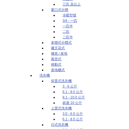
三匹 及以上
窗口式分體
冷暖型號
3/4 - 一匹
一匹半
二匹
二匹半
多聯式分體式
藏天花式
樓底 / 座地
風管式
移動式
座地櫃式
洗衣機
前置式洗衣機
3 - 6 公斤
6.1 - 8.0 公斤
8.1 - 10.0 公斤
超過 10 公斤
上置式洗衣機
3.0 - 6.0 公斤
6.1 - 8.0 公斤
日式洗衣機