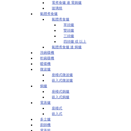
電煮食爐 連 電焗爐
玻璃燒
氣體煮食爐
氣體煮食爐
單頭爐
雙頭爐
三頭爐
四頭爐 或 以上
氣體煮食爐 連 焗爐
洗碗碟機
乾碗碟機
暖碟機
微波爐
座檯式微波爐
嵌入式微波爐
焗爐
座檯式焗爐
嵌入式焗爐
電蒸爐
座檯式
嵌入式
多士爐
廚師機
電蒸籠