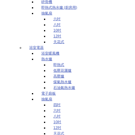
碎骨機
即熱式熱水爐 (廚房用)
抽氣扇
六吋
八吋
10吋
12吋
天花式
浴室電器
浴室暖風機
熱水爐
即熱式
低壓花灑爐
高壓爐
煤氣熱水爐
石油氣熱水爐
電子廁板
抽氣扇
四吋
六吋
八吋
10吋
12吋
天花式