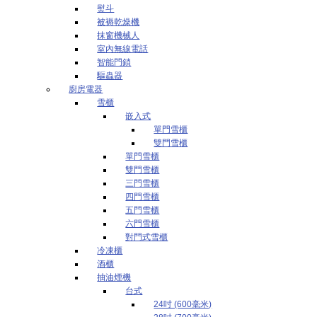
熨斗
被褥乾燥機
抹窗機械人
室內無線電話
智能門鎖
驅蟲器
廚房電器
雪櫃
嵌入式
單門雪櫃
雙門雪櫃
單門雪櫃
雙門雪櫃
三門雪櫃
四門雪櫃
五門雪櫃
六門雪櫃
對門式雪櫃
冷凍櫃
酒櫃
抽油煙機
台式
24吋 (600毫米)