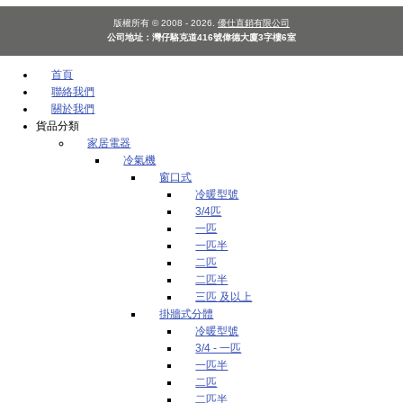
版權所有 © 2008 - 2026.
優仕直銷有限公司
公司地址：灣仔駱克道416號偉德大廈3字樓6室
首頁
聯絡我們
關於我們
貨品分類
家居電器
冷氣機
窗口式
冷暖型號
3/4匹
一匹
一匹半
二匹
二匹半
三匹 及以上
掛牆式分體
冷暖型號
3/4 - 一匹
一匹半
二匹
二匹半