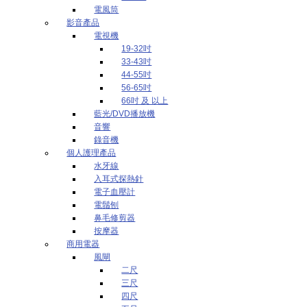
電風筒
影音產品
電視機
19-32吋
33-43吋
44-55吋
56-65吋
66吋 及 以上
藍光/DVD播放機
音響
錄音機
個人護理產品
水牙線
入耳式探熱針
電子血壓計
電鬚刨
鼻毛修剪器
按摩器
商用電器
風閘
二尺
三尺
四尺