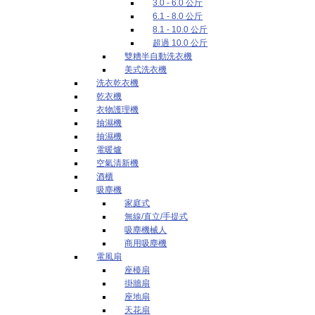
3.0 - 6.0 公斤
6.1 - 8.0 公斤
8.1 - 10.0 公斤
超過 10.0 公斤
雙糟半自動洗衣機
美式洗衣機
洗衣乾衣機
乾衣機
衣物護理機
抽濕機
抽濕機
電暖爐
空氣清新機
酒櫃
吸塵機
家庭式
無線/直立/手提式
吸塵機械人
商用吸塵機
電風扇
座檯扇
掛牆扇
座地扇
天花扇