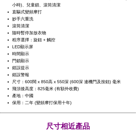
小時)、兒童鎖、滾筒清潔
直驅式變頻摩打
妙手六重洗
滾筒清潔
隨時暫停加放衣物
程序選擇：旋鈕 + 觸控
LED顯示屏
時間顯示
門鎖顯示
錯誤提示
錯誤警報
尺寸：600闊 x 850高 x 550深 (600深 連機門及按鈕) 毫米
飛頂後高度：825毫米 (有額外收費)
產地：中國
保用：二年 (變頻摩打保用十年)
尺寸相近產品