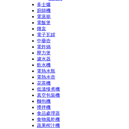
多士爐
廚師機
電蒸籠
電飯煲
燉盅
電子瓦罉
中藥壺
電炸煱
壓力煲
濾水器
飲水機
電熱水瓶
電熱水壺
花茶機
低溫慢煮機
真空包裝機
麵包機
攪拌機
食品處理器
食物風乾機
蔬果榨汁機