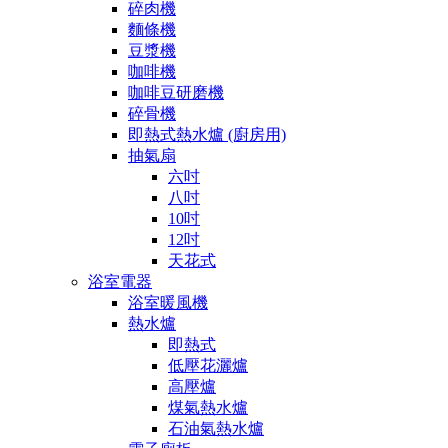
碎肉機
麵條機
豆漿機
咖啡機
咖啡豆研磨機
碎骨機
即熱式熱水爐 (廚房用)
抽氣扇
六吋
八吋
10吋
12吋
天花式
浴室電器
浴室暖風機
熱水爐
即熱式
低壓花灑爐
高壓爐
煤氣熱水爐
石油氣熱水爐