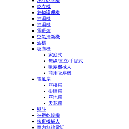
洗衣乾衣機
乾衣機
衣物護理機
抽濕機
抽濕機
電暖爐
空氣清新機
酒櫃
吸塵機
家庭式
無線/直立/手提式
吸塵機械人
商用吸塵機
電風扇
座檯扇
掛牆扇
座地扇
天花扇
熨斗
被褥乾燥機
抹窗機械人
室內無線電話