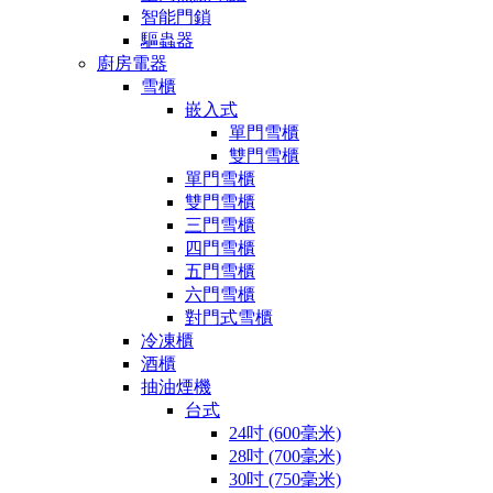
智能門鎖
驅蟲器
廚房電器
雪櫃
嵌入式
單門雪櫃
雙門雪櫃
單門雪櫃
雙門雪櫃
三門雪櫃
四門雪櫃
五門雪櫃
六門雪櫃
對門式雪櫃
冷凍櫃
酒櫃
抽油煙機
台式
24吋 (600毫米)
28吋 (700毫米)
30吋 (750毫米)