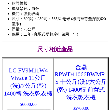
錯誤警報
機身顏色：白色
機門：強化玻璃
尺寸：600闊 × 850高 × 565深 毫米 (機門至背蓋深度620
毫米)
淨量：73公斤
保用：二年 (直驅式變頻摩打保用十年)
尺寸相近產品
金鼎
LG FV9M11W4
RPWD41066BWMR-
Vivace 11公斤
S 十公斤(洗)/六公斤
(洗)/7公斤(乾)
(乾) 1400轉 前置式
1400轉 洗衣乾衣機
洗衣乾衣機
$6000.00
$5700.00