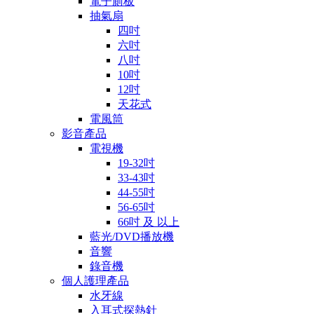
電子廁板
抽氣扇
四吋
六吋
八吋
10吋
12吋
天花式
電風筒
影音產品
電視機
19-32吋
33-43吋
44-55吋
56-65吋
66吋 及 以上
藍光/DVD播放機
音響
錄音機
個人護理產品
水牙線
入耳式探熱針