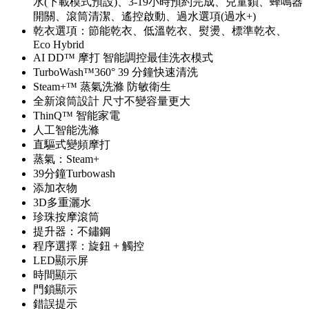
水(下載模式預設)、3-19小時預約完成、兒童鎖、蜂鳴器
開關、滾筒清潔、遙控啟動、過水選項(過水+)
乾衣選項：節能乾衣、低溫乾衣、熨燙、標準乾衣、
Eco Hybrid
AI DD™ 摩打 智能調控最佳洗衣模式
TurboWash™360° 39 分鐘快速清洗
Steam+™ 蒸氣洗滌 防敏衛生
全新滾筒設計 尺寸不變容量更大
ThinQ™ 智能家電
人工智能洗滌
直驅式變頻摩打
蒸氣：Steam+
39分鐘Turbowash
添加衣物
3D多重灑水
珍珠按摩滾筒
提升器：不鏽鋼
程序選擇：旋鈕 + 觸控
LED顯示屏
時間顯示
門鎖顯示
錯誤提示