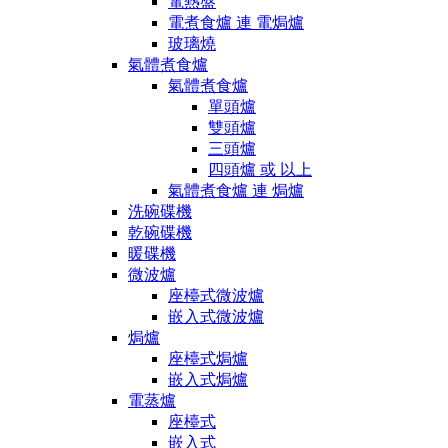
電熱盤
電煮食爐 連 電焗爐
玻璃燒
氣體煮食爐
氣體煮食爐
單頭爐
雙頭爐
三頭爐
四頭爐 或 以上
氣體煮食爐 連 焗爐
洗碗碟機
乾碗碟機
暖碟機
微波爐
座檯式微波爐
嵌入式微波爐
焗爐
座檯式焗爐
嵌入式焗爐
電蒸爐
座檯式
嵌入式