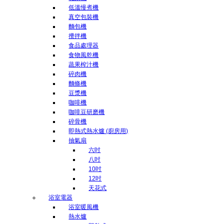
低溫慢煮機
真空包裝機
麵包機
攪拌機
食品處理器
食物風乾機
蔬果榨汁機
碎肉機
麵條機
豆漿機
咖啡機
咖啡豆研磨機
碎骨機
即熱式熱水爐 (廚房用)
抽氣扇
六吋
八吋
10吋
12吋
天花式
浴室電器
浴室暖風機
熱水爐