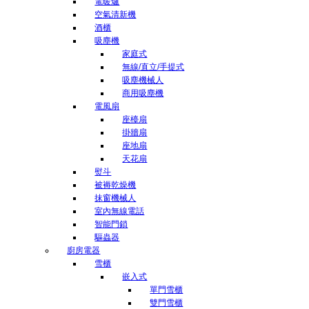
電暖爐
空氣清新機
酒櫃
吸塵機
家庭式
無線/直立/手提式
吸塵機械人
商用吸塵機
電風扇
座檯扇
掛牆扇
座地扇
天花扇
熨斗
被褥乾燥機
抹窗機械人
室內無線電話
智能門鎖
驅蟲器
廚房電器
雪櫃
嵌入式
單門雪櫃
雙門雪櫃