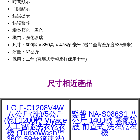
時間顯示
門鎖顯示
錯誤提示
錯誤警報
機身顏色：黑色
機門：強化玻璃
尺寸：600闊 × 850高 × 475深 毫米 (機門至背蓋深度535毫米)
淨量：63公斤
保用：二年 (直驅式變頻摩打保用十年)
尺寸相近產品
LG F-C1208V4W
八公斤(洗)/5公斤
樂聲 NA-S086S1 八
(乾) 1200轉 Vivace
公斤 1400轉 蒸氣洗
人工智能洗衣乾衣
護 前置式 洗衣乾衣
機 (TurboWash™
機
360° 59分鐘速洗)