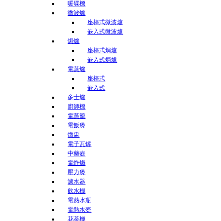
暖碟機
微波爐
座檯式微波爐
嵌入式微波爐
焗爐
座檯式焗爐
嵌入式焗爐
電蒸爐
座檯式
嵌入式
多士爐
廚師機
電蒸籠
電飯煲
燉盅
電子瓦罉
中藥壺
電炸煱
壓力煲
濾水器
飲水機
電熱水瓶
電熱水壺
花茶機