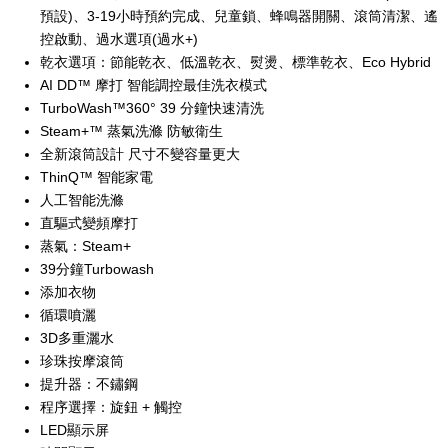
預設)、3-19小時預約完成、兒童鎖、蜂鳴器開關、滾筒清潔、遙
控啟動、過水選項(過水+)
乾衣選項：節能乾衣、低溫乾衣、熨燙、標準乾衣、Eco Hybrid
AI DD™ 摩打 智能調控最佳洗衣模式
TurboWash™360° 39 分鐘快速清洗
Steam+™ 蒸氣洗滌 防敏衛生
全新滾筒設計 尺寸不變容量更大
ThinQ™ 智能家電
人工智能洗滌
直驅式變頻摩打
蒸氣：Steam+
39分鐘Turbowash
添加衣物
循環噴灑
3D多重灑水
珍珠按摩滾筒
提升器：不鏽鋼
程序選擇：旋鈕 + 觸控
LED顯示屏