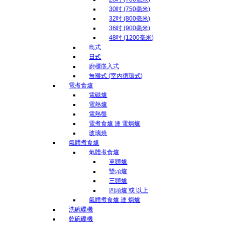
30吋 (750毫米)
32吋 (800毫米)
36吋 (900毫米)
48吋 (1200毫米)
島式
日式
廚櫃嵌入式
無喉式 (室內循環式)
電煮食爐
電磁爐
電熱爐
電熱盤
電煮食爐 連 電焗爐
玻璃燒
氣體煮食爐
氣體煮食爐
單頭爐
雙頭爐
三頭爐
四頭爐 或 以上
氣體煮食爐 連 焗爐
洗碗碟機
乾碗碟機