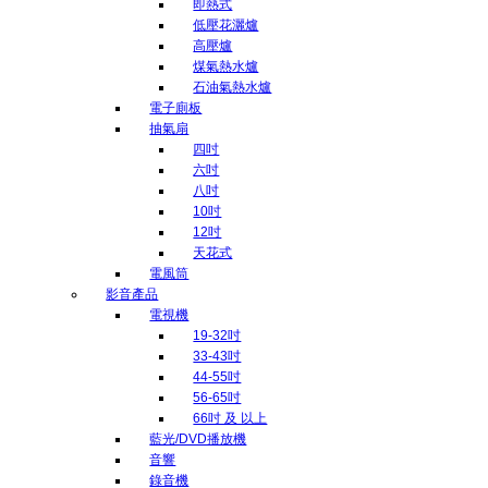
即熱式
低壓花灑爐
高壓爐
煤氣熱水爐
石油氣熱水爐
電子廁板
抽氣扇
四吋
六吋
八吋
10吋
12吋
天花式
電風筒
影音產品
電視機
19-32吋
33-43吋
44-55吋
56-65吋
66吋 及 以上
藍光/DVD播放機
音響
錄音機