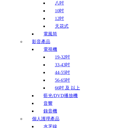
八吋
10吋
12吋
天花式
電風筒
影音產品
電視機
19-32吋
33-43吋
44-55吋
56-65吋
66吋 及 以上
藍光/DVD播放機
音響
錄音機
個人護理產品
水牙線