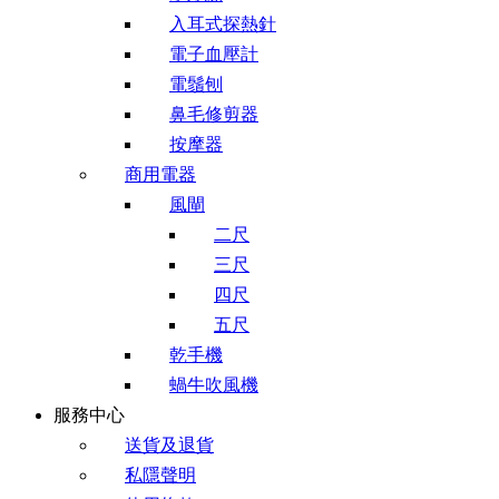
入耳式探熱針
電子血壓計
電鬚刨
鼻毛修剪器
按摩器
商用電器
風閘
二尺
三尺
四尺
五尺
乾手機
蝸牛吹風機
服務中心
送貨及退貨
私隱聲明