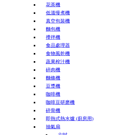
花茶機
低溫慢煮機
真空包裝機
麵包機
攪拌機
食品處理器
食物風乾機
蔬果榨汁機
碎肉機
麵條機
豆漿機
咖啡機
咖啡豆研磨機
碎骨機
即熱式熱水爐 (廚房用)
抽氣扇
六吋