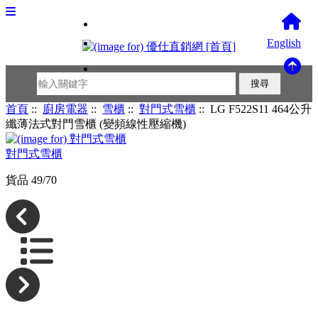
English
首頁
::
廚房電器
::
雪櫃
::
對門式雪櫃
:: LG F522S11 464公升
纖薄法式對門雪櫃 (變頻線性壓縮機)
對門式雪櫃
貨品 49/70