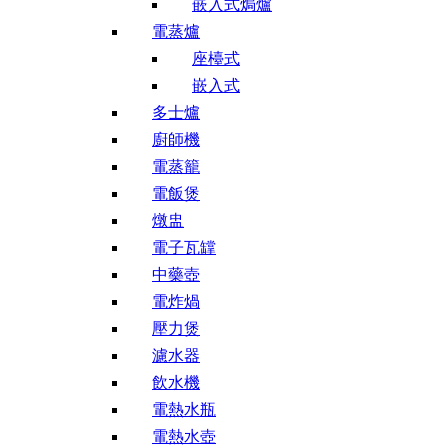
嵌入式焗爐
電蒸爐
座檯式
嵌入式
多士爐
廚師機
電蒸籠
電飯煲
燉盅
電子瓦罉
中藥壺
電炸煱
壓力煲
濾水器
飲水機
電熱水瓶
電熱水壺