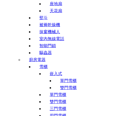
座地扇
天花扇
熨斗
被褥乾燥機
抹窗機械人
室內無線電話
智能門鎖
驅蟲器
廚房電器
雪櫃
嵌入式
單門雪櫃
雙門雪櫃
單門雪櫃
雙門雪櫃
三門雪櫃
四門雪櫃