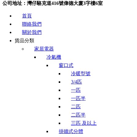
公司地址：灣仔駱克道416號偉德大廈3字樓6室
首頁
聯絡我們
關於我們
貨品分類
家居電器
冷氣機
窗口式
冷暖型號
3/4匹
一匹
一匹半
二匹
二匹半
三匹 及以上
掛牆式分體