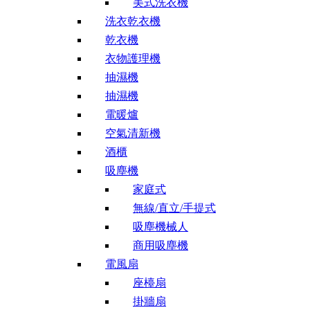
美式洗衣機
洗衣乾衣機
乾衣機
衣物護理機
抽濕機
抽濕機
電暖爐
空氣清新機
酒櫃
吸塵機
家庭式
無線/直立/手提式
吸塵機械人
商用吸塵機
電風扇
座檯扇
掛牆扇