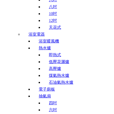
八吋
10吋
12吋
天花式
浴室電器
浴室暖風機
熱水爐
即熱式
低壓花灑爐
高壓爐
煤氣熱水爐
石油氣熱水爐
電子廁板
抽氣扇
四吋
六吋