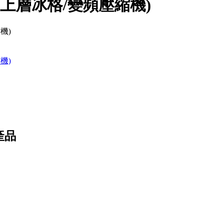
雪櫃(上層冰格/變頻壓縮機)