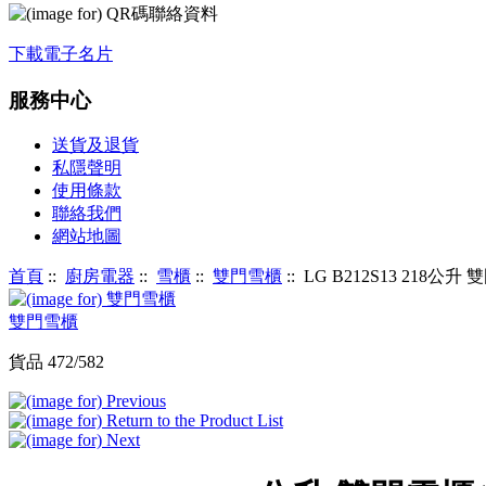
下載電子名片
服務中心
送貨及退貨
私隱聲明
使用條款
聯絡我們
網站地圖
首頁
::
廚房電器
::
雪櫃
::
雙門雪櫃
:: LG B212S13 218
雙門雪櫃
貨品 472/582