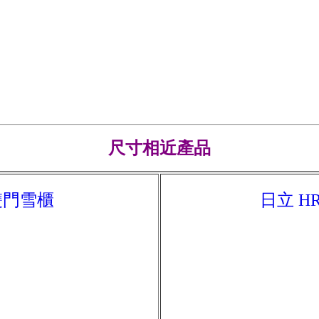
尺寸相近產品
 雙門雪櫃
日立 HR