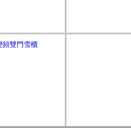
升 變頻雙門雪櫃