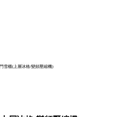
公升 雙門雪櫃(上層冰格/變頻壓縮機)