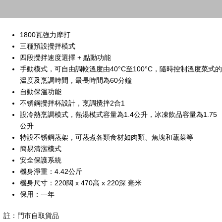
1800瓦強力摩打
三種預設攪拌模式
四段攪拌速度選擇 + 點動功能
手動模式，可自由調較溫度由40°C至100°C，隨時控制溫度菜式的
溫度及烹調時間，最長時間為60分鐘
自動保溫功能
不锈鋼攪拌杯設計，烹調攪拌2合1
設冷熱烹調模式，熱湯模式容量為1.4公升，冰凍飲品容量為1.75
公升
特設不锈鋼蒸架，可蒸煮各類食材如肉類、魚塊和蔬菜等
簡易清潔模式
安全保護系統
機身淨重：4.42公斤
機身尺寸：220闊 x 470高 x 220深 毫米
保用：一年
註：門市自取貨品