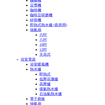
麵條機
豆漿機
咖啡機
咖啡豆研磨機
碎骨機
即熱式熱水爐 (廚房用)
抽氣扇
六吋
八吋
10吋
12吋
天花式
浴室電器
浴室暖風機
熱水爐
即熱式
低壓花灑爐
高壓爐
煤氣熱水爐
石油氣熱水爐
電子廁板
抽氣扇