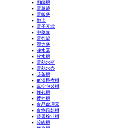
廚師機
電蒸籠
電飯煲
燉盅
電子瓦罉
中藥壺
電炸煱
壓力煲
濾水器
飲水機
電熱水瓶
電熱水壺
花茶機
低溫慢煮機
真空包裝機
麵包機
攪拌機
食品處理器
食物風乾機
蔬果榨汁機
碎肉機