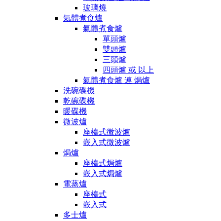
玻璃燒
氣體煮食爐
氣體煮食爐
單頭爐
雙頭爐
三頭爐
四頭爐 或 以上
氣體煮食爐 連 焗爐
洗碗碟機
乾碗碟機
暖碟機
微波爐
座檯式微波爐
嵌入式微波爐
焗爐
座檯式焗爐
嵌入式焗爐
電蒸爐
座檯式
嵌入式
多士爐