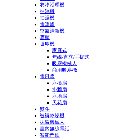
衣物護理機
抽濕機
抽濕機
電暖爐
空氣清新機
酒櫃
吸塵機
家庭式
無線/直立/手提式
吸塵機械人
商用吸塵機
電風扇
座檯扇
掛牆扇
座地扇
天花扇
熨斗
被褥乾燥機
抹窗機械人
室內無線電話
智能門鎖