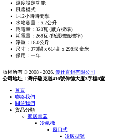
濕度設定功能
風扇模式
1-12小時時間掣
水箱容量：5.2公升
耗電量：320瓦 (廠方標準)
耗電量：268瓦 (能源標籤標準)
淨重：18.0公斤
尺寸：370闊 x 614高 x 298深 毫米
保用：一年
版權所有 © 2008 - 2026.
優仕直銷有限公司
公司地址：灣仔駱克道416號偉德大廈3字樓6室
首頁
聯絡我們
關於我們
貨品分類
家居電器
冷氣機
窗口式
冷暖型號