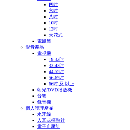
四吋
六吋
八吋
10吋
12吋
天花式
電風筒
影音產品
電視機
19-32吋
33-43吋
44-55吋
56-65吋
66吋 及 以上
藍光/DVD播放機
音響
錄音機
個人護理產品
水牙線
入耳式探熱針
電子血壓計