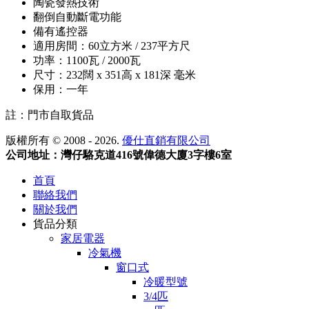
陶瓷發熱技術
翻倒自動斷電功能
備有遙控器
適用房間：60立方米 / 237平方尺
功率：1100瓦 / 2000瓦
尺寸：232闊 x 351高 x 181深 毫米
保用：一年
註：門市自取貨品
版權所有 © 2008 - 2026.
優仕直銷有限公司
公司地址：灣仔駱克道416號偉德大廈3字樓6室
首頁
聯絡我們
關於我們
貨品分類
家居電器
冷氣機
窗口式
冷暖型號
3/4匹