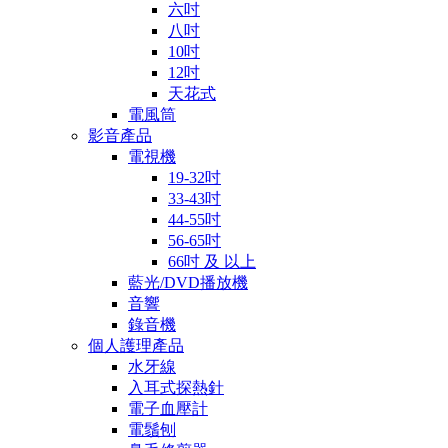
六吋
八吋
10吋
12吋
天花式
電風筒
影音產品
電視機
19-32吋
33-43吋
44-55吋
56-65吋
66吋 及 以上
藍光/DVD播放機
音響
錄音機
個人護理產品
水牙線
入耳式探熱針
電子血壓計
電鬚刨