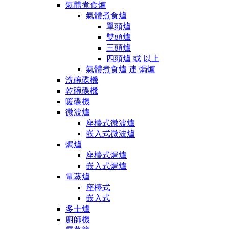
氣體煮食爐
氣體煮食爐
單頭爐
雙頭爐
三頭爐
四頭爐 或 以上
氣體煮食爐 連 焗爐
洗碗碟機
乾碗碟機
暖碟機
微波爐
座檯式微波爐
嵌入式微波爐
焗爐
座檯式焗爐
嵌入式焗爐
電蒸爐
座檯式
嵌入式
多士爐
廚師機