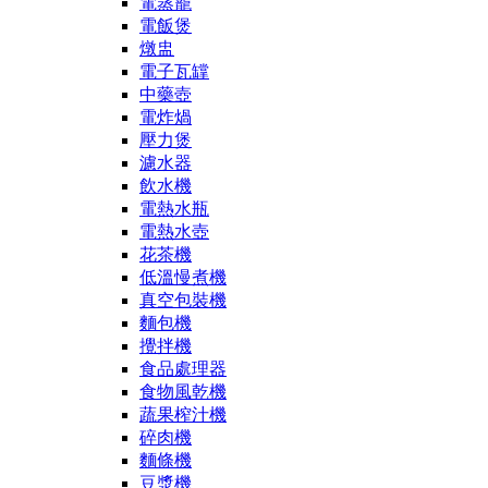
電蒸籠
電飯煲
燉盅
電子瓦罉
中藥壺
電炸煱
壓力煲
濾水器
飲水機
電熱水瓶
電熱水壺
花茶機
低溫慢煮機
真空包裝機
麵包機
攪拌機
食品處理器
食物風乾機
蔬果榨汁機
碎肉機
麵條機
豆漿機