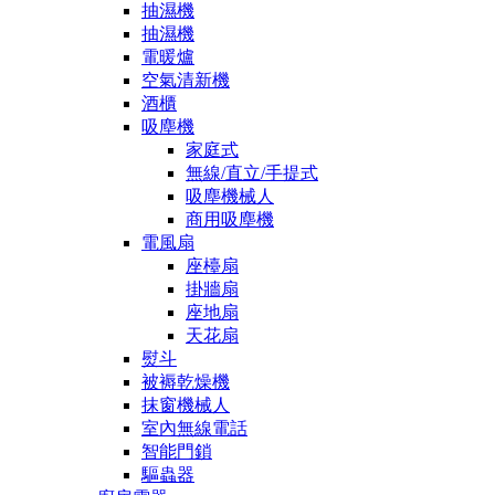
抽濕機
抽濕機
電暖爐
空氣清新機
酒櫃
吸塵機
家庭式
無線/直立/手提式
吸塵機械人
商用吸塵機
電風扇
座檯扇
掛牆扇
座地扇
天花扇
熨斗
被褥乾燥機
抹窗機械人
室內無線電話
智能門鎖
驅蟲器