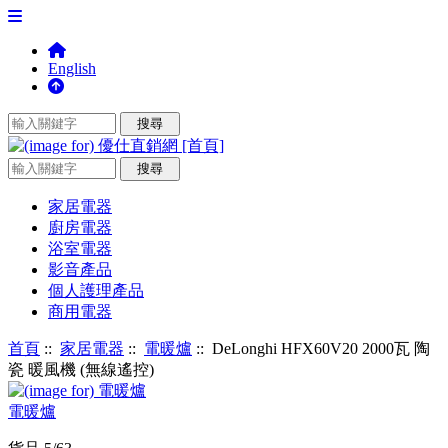
English
家居電器
廚房電器
浴室電器
影音產品
個人護理產品
商用電器
首頁
::
家居電器
::
電暖爐
:: DeLonghi HFX60V20 2000瓦 陶
瓷 暖風機 (無線遙控)
電暖爐