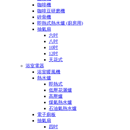
咖啡機
咖啡豆研磨機
碎骨機
即熱式熱水爐 (廚房用)
抽氣扇
六吋
八吋
10吋
12吋
天花式
浴室電器
浴室暖風機
熱水爐
即熱式
低壓花灑爐
高壓爐
煤氣熱水爐
石油氣熱水爐
電子廁板
抽氣扇
四吋