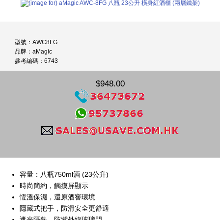
型號：AWC8FG
品牌：aMagic
參考編碼：6743
$948.00
容量：八瓶750ml酒 (23公升)
時尚簡約，觸摸屏顯示
恆溫保濕，還原酒窖環境
隱藏式把手，防滑安全更舒適
遮光隔熱、防紫外線玻璃門