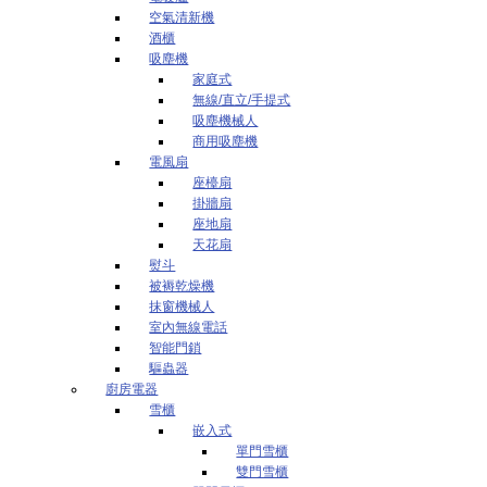
空氣清新機
酒櫃
吸塵機
家庭式
無線/直立/手提式
吸塵機械人
商用吸塵機
電風扇
座檯扇
掛牆扇
座地扇
天花扇
熨斗
被褥乾燥機
抹窗機械人
室內無線電話
智能門鎖
驅蟲器
廚房電器
雪櫃
嵌入式
單門雪櫃
雙門雪櫃