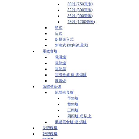
30吋 (750毫米)
32吋 (800毫米)
36吋 (900毫米)
48吋 (1200毫米)
島式
日式
廚櫃嵌入式
無喉式 (室內循環式)
電煮食爐
電磁爐
電熱爐
電熱盤
電煮食爐 連 電焗爐
玻璃燒
氣體煮食爐
氣體煮食爐
單頭爐
雙頭爐
三頭爐
四頭爐 或 以上
氣體煮食爐 連 焗爐
洗碗碟機
乾碗碟機