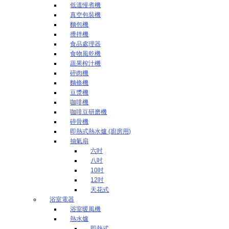
低溫慢煮機
真空包裝機
麵包機
攪拌機
食品處理器
食物風乾機
蔬果榨汁機
碎肉機
麵條機
豆漿機
咖啡機
咖啡豆研磨機
碎骨機
即熱式熱水爐 (廚房用)
抽氣扇
六吋
八吋
10吋
12吋
天花式
浴室電器
浴室暖風機
熱水爐
即熱式