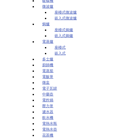
暖碟機
微波爐
座檯式微波爐
嵌入式微波爐
焗爐
座檯式焗爐
嵌入式焗爐
電蒸爐
座檯式
嵌入式
多士爐
廚師機
電蒸籠
電飯煲
燉盅
電子瓦罉
中藥壺
電炸煱
壓力煲
濾水器
飲水機
電熱水瓶
電熱水壺
花茶機