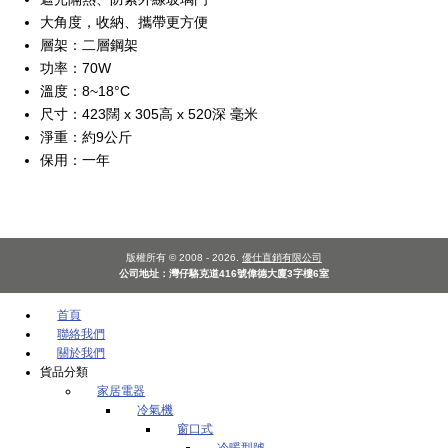
大角度，收納、攜帶更方便
層架：二層鋼架
功率：70W
溫度：8~18°C
尺寸：423闊 x 305高 x 520深 毫米
淨重：約9公斤
保用：一年
版權所有 © 2008 - 2026.
優仕直銷有限公司
公司地址：灣仔駱克道416號偉德大廈3字樓6室
首頁
聯絡我們
關於我們
貨品分類
家居電器
冷氣機
窗口式
冷暖型號