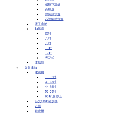
低壓花灑爐
高壓爐
煤氣熱水爐
石油氣熱水爐
電子廁板
抽氣扇
四吋
六吋
八吋
10吋
12吋
天花式
電風筒
影音產品
電視機
19-32吋
33-43吋
44-55吋
56-65吋
66吋 及 以上
藍光/DVD播放機
音響
錄音機