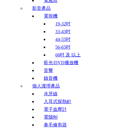
電風筒
影音產品
電視機
19-32吋
33-43吋
44-55吋
56-65吋
66吋 及 以上
藍光/DVD播放機
音響
錄音機
個人護理產品
水牙線
入耳式探熱針
電子血壓計
電鬚刨
鼻毛修剪器