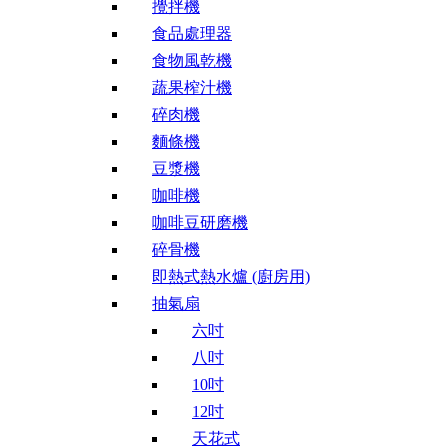
攪拌機
食品處理器
食物風乾機
蔬果榨汁機
碎肉機
麵條機
豆漿機
咖啡機
咖啡豆研磨機
碎骨機
即熱式熱水爐 (廚房用)
抽氣扇
六吋
八吋
10吋
12吋
天花式