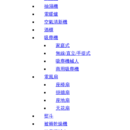
抽濕機
電暖爐
空氣清新機
酒櫃
吸塵機
家庭式
無線/直立/手提式
吸塵機械人
商用吸塵機
電風扇
座檯扇
掛牆扇
座地扇
天花扇
熨斗
被褥乾燥機