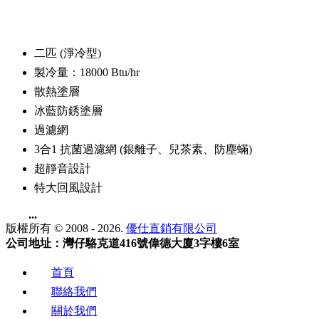
二匹 (淨冷型)
製冷量：18000 Btu/hr
散熱塗層
冰藍防銹塗層
過濾網
3合1 抗菌過濾網 (銀離子、兒茶素、防塵蟎)
超靜音設計
特大回風設計
...
版權所有 © 2008 - 2026.
優仕直銷有限公司
公司地址：灣仔駱克道416號偉德大廈3字樓6室
首頁
聯絡我們
關於我們