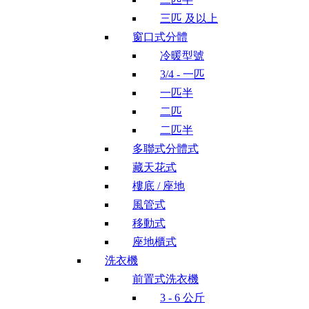
三匹 及以上
窗口式分體
冷暖型號
3/4 - 一匹
一匹半
二匹
二匹半
多聯式分體式
藏天花式
樓底 / 座地
風管式
移動式
座地櫃式
洗衣機
前置式洗衣機
3 - 6 公斤