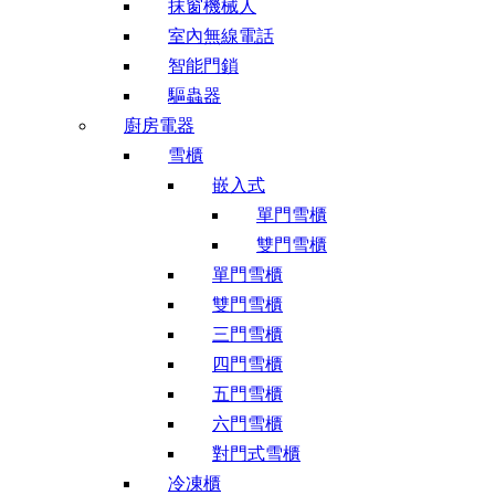
抹窗機械人
室內無線電話
智能門鎖
驅蟲器
廚房電器
雪櫃
嵌入式
單門雪櫃
雙門雪櫃
單門雪櫃
雙門雪櫃
三門雪櫃
四門雪櫃
五門雪櫃
六門雪櫃
對門式雪櫃
冷凍櫃