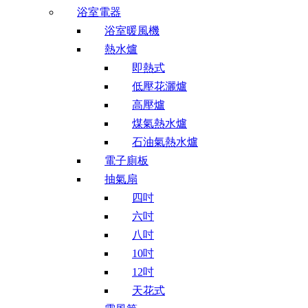
浴室電器
浴室暖風機
熱水爐
即熱式
低壓花灑爐
高壓爐
煤氣熱水爐
石油氣熱水爐
電子廁板
抽氣扇
四吋
六吋
八吋
10吋
12吋
天花式