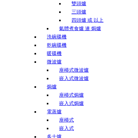
雙頭爐
三頭爐
四頭爐 或 以上
氣體煮食爐 連 焗爐
洗碗碟機
乾碗碟機
暖碟機
微波爐
座檯式微波爐
嵌入式微波爐
焗爐
座檯式焗爐
嵌入式焗爐
電蒸爐
座檯式
嵌入式
多士爐