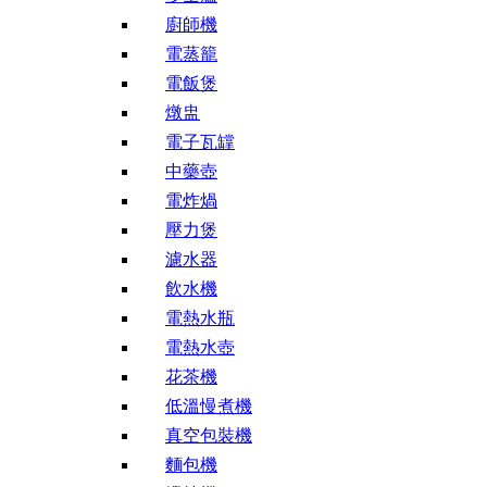
廚師機
電蒸籠
電飯煲
燉盅
電子瓦罉
中藥壺
電炸煱
壓力煲
濾水器
飲水機
電熱水瓶
電熱水壺
花茶機
低溫慢煮機
真空包裝機
麵包機