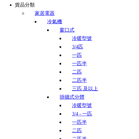
貨品分類
家居電器
冷氣機
窗口式
冷暖型號
3/4匹
一匹
一匹半
二匹
二匹半
三匹 及以上
掛牆式分體
冷暖型號
3/4 - 一匹
一匹半
二匹
二匹半