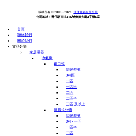
版權所有 © 2008 - 2026.
優仕直銷有限公司
公司地址：灣仔駱克道416號偉德大廈3字樓6室
首頁
聯絡我們
關於我們
貨品分類
家居電器
冷氣機
窗口式
冷暖型號
3/4匹
一匹
一匹半
二匹
二匹半
三匹 及以上
掛牆式分體
冷暖型號
3/4 - 一匹
一匹半
二匹