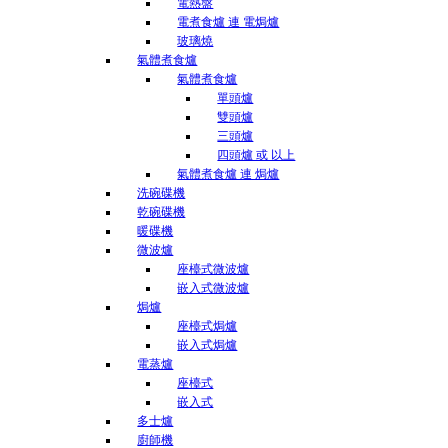
電熱盤
電煮食爐 連 電焗爐
玻璃燒
氣體煮食爐
氣體煮食爐
單頭爐
雙頭爐
三頭爐
四頭爐 或 以上
氣體煮食爐 連 焗爐
洗碗碟機
乾碗碟機
暖碟機
微波爐
座檯式微波爐
嵌入式微波爐
焗爐
座檯式焗爐
嵌入式焗爐
電蒸爐
座檯式
嵌入式
多士爐
廚師機