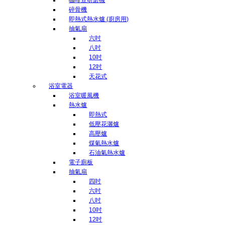
碎骨機
即熱式熱水爐 (廚房用)
抽氣扇
六吋
八吋
10吋
12吋
天花式
浴室電器
浴室暖風機
熱水爐
即熱式
低壓花灑爐
高壓爐
煤氣熱水爐
石油氣熱水爐
電子廁板
抽氣扇
四吋
六吋
八吋
10吋
12吋