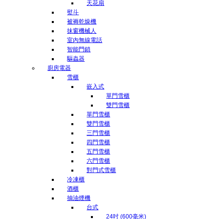
天花扇
熨斗
被褥乾燥機
抹窗機械人
室內無線電話
智能門鎖
驅蟲器
廚房電器
雪櫃
嵌入式
單門雪櫃
雙門雪櫃
單門雪櫃
雙門雪櫃
三門雪櫃
四門雪櫃
五門雪櫃
六門雪櫃
對門式雪櫃
冷凍櫃
酒櫃
抽油煙機
台式
24吋 (600毫米)