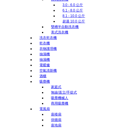
3.0 - 6.0 公斤
6.1 - 8.0 公斤
8.1 - 10.0 公斤
超過 10.0 公斤
雙糟半自動洗衣機
美式洗衣機
洗衣乾衣機
乾衣機
衣物護理機
抽濕機
抽濕機
電暖爐
空氣清新機
酒櫃
吸塵機
家庭式
無線/直立/手提式
吸塵機械人
商用吸塵機
電風扇
座檯扇
掛牆扇
座地扇