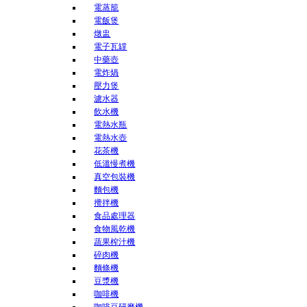
電蒸籠
電飯煲
燉盅
電子瓦罉
中藥壺
電炸煱
壓力煲
濾水器
飲水機
電熱水瓶
電熱水壺
花茶機
低溫慢煮機
真空包裝機
麵包機
攪拌機
食品處理器
食物風乾機
蔬果榨汁機
碎肉機
麵條機
豆漿機
咖啡機
咖啡豆研磨機