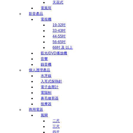
天花式
電風筒
影音產品
電視機
19-32吋
33-43吋
44-55吋
56-65吋
66吋 及 以上
藍光/DVD播放機
音響
錄音機
個人護理產品
水牙線
入耳式探熱針
電子血壓計
電鬚刨
鼻毛修剪器
按摩器
商用電器
風閘
二尺
三尺
四尺