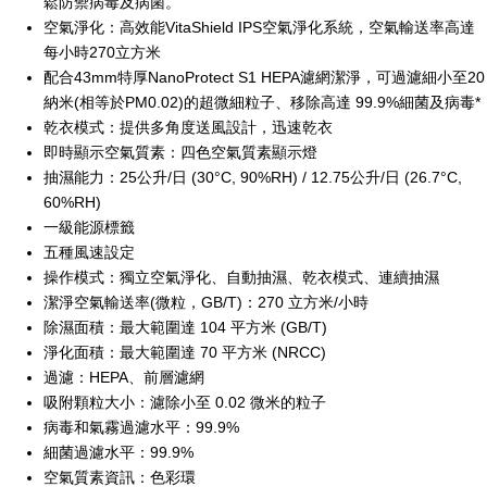
鬆防禦病毒及病菌。
空氣淨化：高效能VitaShield IPS空氣淨化系統，空氣輸送率高達
每小時270立方米
配合43mm特厚NanoProtect S1 HEPA濾網潔淨，可過濾細小至20
納米(相等於PM0.02)的超微細粒子、移除高達 99.9%細菌及病毒*
乾衣模式：提供多角度送風設計，迅速乾衣
即時顯示空氣質素：四色空氣質素顯示燈
抽濕能力：25公升/日 (30°C, 90%RH) / 12.75公升/日 (26.7°C,
60%RH)
一級能源標籤
五種風速設定
操作模式：獨立空氣淨化、自動抽濕、乾衣模式、連續抽濕
潔淨空氣輸送率(微粒，GB/T)：270 立方米/小時
除濕面積：最大範圍達 104 平方米 (GB/T)
淨化面積：最大範圍達 70 平方米 (NRCC)
過濾：HEPA、前層濾網
吸附顆粒大小：濾除小至 0.02 微米的粒子
病毒和氣霧過濾水平：99.9%
細菌過濾水平：99.9%
空氣質素資訊：色彩環