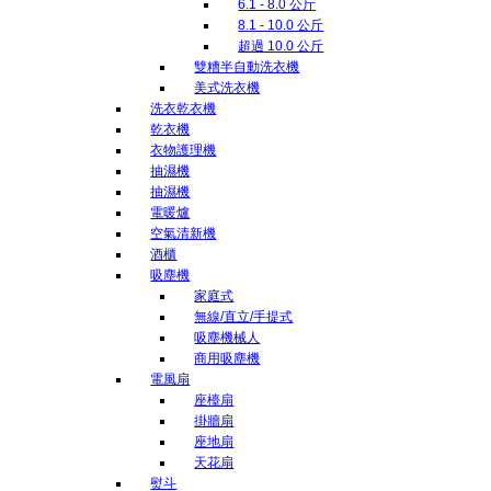
6.1 - 8.0 公斤
8.1 - 10.0 公斤
超過 10.0 公斤
雙糟半自動洗衣機
美式洗衣機
洗衣乾衣機
乾衣機
衣物護理機
抽濕機
抽濕機
電暖爐
空氣清新機
酒櫃
吸塵機
家庭式
無線/直立/手提式
吸塵機械人
商用吸塵機
電風扇
座檯扇
掛牆扇
座地扇
天花扇
熨斗