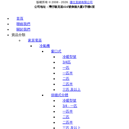
版權所有 © 2008 - 2026.
優仕直銷有限公司
公司地址：灣仔駱克道416號偉德大廈3字樓6室
首頁
聯絡我們
關於我們
貨品分類
家居電器
冷氣機
窗口式
冷暖型號
3/4匹
一匹
一匹半
二匹
二匹半
三匹 及以上
掛牆式分體
冷暖型號
3/4 - 一匹
一匹半
二匹
二匹半
三匹 及以上