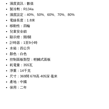
濕度資訊：數值
製冷劑：R134a
濕度設定：40%、50%、60%、70%、80%
電線長度：1.8米
移動性：四輪
兒童安全鎖
顯示燈：開/關
計時器：1至9小時
水箱：四公升
顏色：白色
控制面板類型：輕觸式面板
耗電量：355瓦
淨重：14千克
尺寸：369闊 678高 405深 毫米
產地：中國
保用：二年