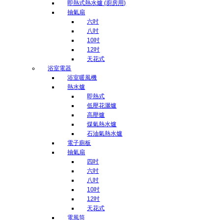
即熱式熱水爐 (廚房用)
抽氣扇
六吋
八吋
10吋
12吋
天花式
浴室電器
浴室暖風機
熱水爐
即熱式
低壓花灑爐
高壓爐
煤氣熱水爐
石油氣熱水爐
電子廁板
抽氣扇
四吋
六吋
八吋
10吋
12吋
天花式
電風筒