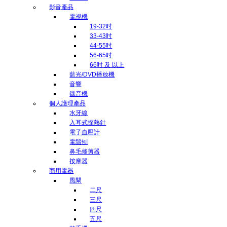
影音產品
電視機
19-32吋
33-43吋
44-55吋
56-65吋
66吋 及 以上
藍光/DVD播放機
音響
錄音機
個人護理產品
水牙線
入耳式探熱針
電子血壓計
電鬚刨
鼻毛修剪器
按摩器
商用電器
風閘
二尺
三尺
四尺
五尺