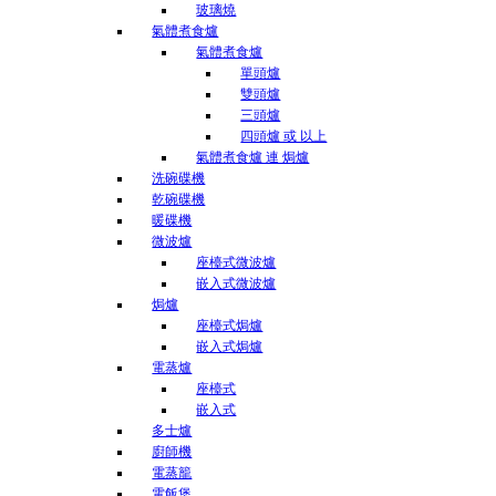
玻璃燒
氣體煮食爐
氣體煮食爐
單頭爐
雙頭爐
三頭爐
四頭爐 或 以上
氣體煮食爐 連 焗爐
洗碗碟機
乾碗碟機
暖碟機
微波爐
座檯式微波爐
嵌入式微波爐
焗爐
座檯式焗爐
嵌入式焗爐
電蒸爐
座檯式
嵌入式
多士爐
廚師機
電蒸籠
電飯煲