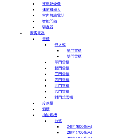
被褥乾燥機
抹窗機械人
室內無線電話
智能門鎖
驅蟲器
廚房電器
雪櫃
嵌入式
單門雪櫃
雙門雪櫃
單門雪櫃
雙門雪櫃
三門雪櫃
四門雪櫃
五門雪櫃
六門雪櫃
對門式雪櫃
冷凍櫃
酒櫃
抽油煙機
台式
24吋 (600毫米)
28吋 (700毫米)