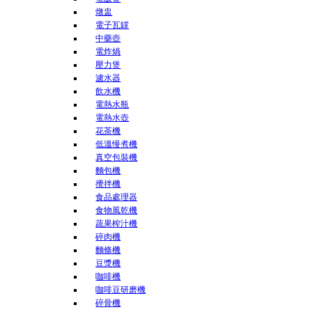
燉盅
電子瓦罉
中藥壺
電炸煱
壓力煲
濾水器
飲水機
電熱水瓶
電熱水壺
花茶機
低溫慢煮機
真空包裝機
麵包機
攪拌機
食品處理器
食物風乾機
蔬果榨汁機
碎肉機
麵條機
豆漿機
咖啡機
咖啡豆研磨機
碎骨機