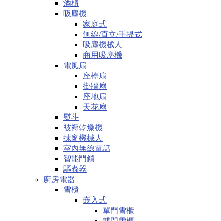
酒櫃
吸塵機
家庭式
無線/直立/手提式
吸塵機械人
商用吸塵機
電風扇
座檯扇
掛牆扇
座地扇
天花扇
熨斗
被褥乾燥機
抹窗機械人
室內無線電話
智能門鎖
驅蟲器
廚房電器
雪櫃
嵌入式
單門雪櫃
雙門雪櫃