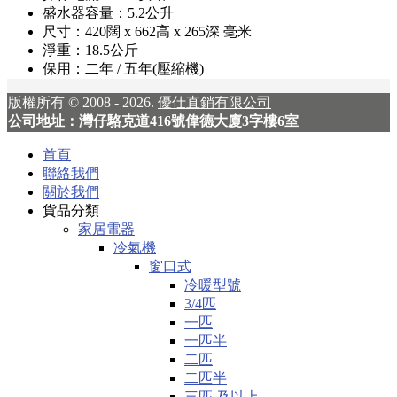
盛水器容量：5.2公升
尺寸：420闊 x 662高 x 265深 毫米
淨重：18.5公斤
保用：二年 / 五年(壓縮機)
版權所有 © 2008 - 2026.
優仕直銷有限公司
公司地址：灣仔駱克道416號偉德大廈3字樓6室
首頁
聯絡我們
關於我們
貨品分類
家居電器
冷氣機
窗口式
冷暖型號
3/4匹
一匹
一匹半
二匹
二匹半
三匹 及以上