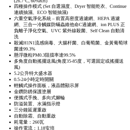
(26.7°C, 60%RH)
四種操作模式 (Set 自選濕度、Dryer 智能乾衣、Continue
連續抽濕、ECO 智能抽濕)
六重空氣淨化系統 – 前置高密度過濾網、HEPA 過濾
網、三合一冷觸媒防蟎蟲維他命C過濾網、ion PLUS 正
負離子淨化空氣、UVC 紫外線殺菌、Self Clean 自動清
洗
殺滅H1N1流感病毒、大腸杆菌、白葡萄菌、金黃葡萄球
菌達99.3%
懸浮微粒PM0.3阻擋率達99.5%
多角度自動搖擺送風(角度35-85度，可選固定或搖擺送
風)
5.2公升特大盛水器
0.5-24小時定時開關
輕觸式操作面板，液晶體顯示屏
金鑽防銹保護塗層
便攜式手挽、多向式腳輪
防溢裝置、水滿指示燈
三分鐘延遲重啟
自動除霜、自動重啟
耗電量：260瓦
操作電流：1.18安培