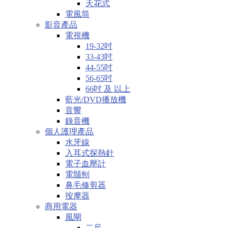
天花式
電風筒
影音產品
電視機
19-32吋
33-43吋
44-55吋
56-65吋
66吋 及 以上
藍光/DVD播放機
音響
錄音機
個人護理產品
水牙線
入耳式探熱針
電子血壓計
電鬚刨
鼻毛修剪器
按摩器
商用電器
風閘
二尺