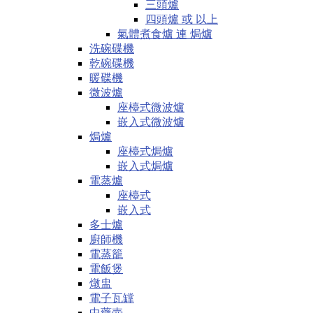
三頭爐
四頭爐 或 以上
氣體煮食爐 連 焗爐
洗碗碟機
乾碗碟機
暖碟機
微波爐
座檯式微波爐
嵌入式微波爐
焗爐
座檯式焗爐
嵌入式焗爐
電蒸爐
座檯式
嵌入式
多士爐
廚師機
電蒸籠
電飯煲
燉盅
電子瓦罉
中藥壺