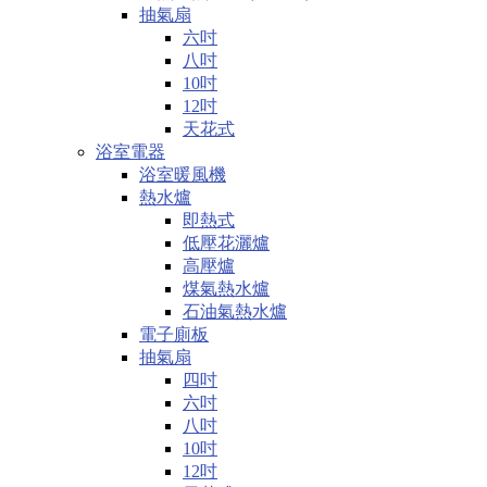
抽氣扇
六吋
八吋
10吋
12吋
天花式
浴室電器
浴室暖風機
熱水爐
即熱式
低壓花灑爐
高壓爐
煤氣熱水爐
石油氣熱水爐
電子廁板
抽氣扇
四吋
六吋
八吋
10吋
12吋