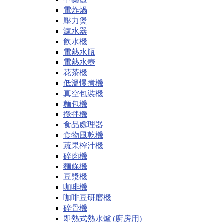
電炸煱
壓力煲
濾水器
飲水機
電熱水瓶
電熱水壺
花茶機
低溫慢煮機
真空包裝機
麵包機
攪拌機
食品處理器
食物風乾機
蔬果榨汁機
碎肉機
麵條機
豆漿機
咖啡機
咖啡豆研磨機
碎骨機
即熱式熱水爐 (廚房用)