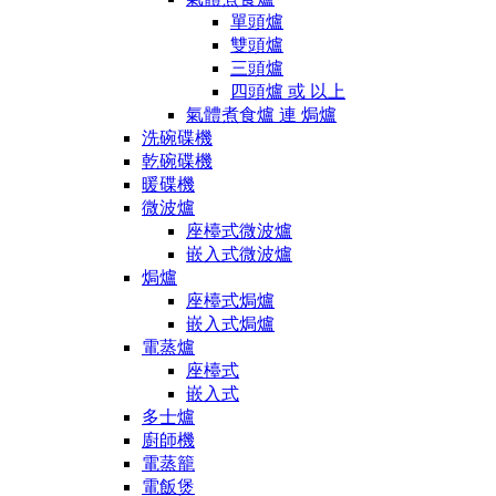
單頭爐
雙頭爐
三頭爐
四頭爐 或 以上
氣體煮食爐 連 焗爐
洗碗碟機
乾碗碟機
暖碟機
微波爐
座檯式微波爐
嵌入式微波爐
焗爐
座檯式焗爐
嵌入式焗爐
電蒸爐
座檯式
嵌入式
多士爐
廚師機
電蒸籠
電飯煲