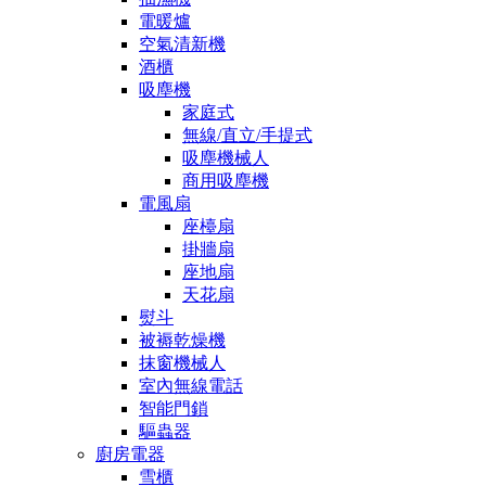
電暖爐
空氣清新機
酒櫃
吸塵機
家庭式
無線/直立/手提式
吸塵機械人
商用吸塵機
電風扇
座檯扇
掛牆扇
座地扇
天花扇
熨斗
被褥乾燥機
抹窗機械人
室內無線電話
智能門鎖
驅蟲器
廚房電器
雪櫃