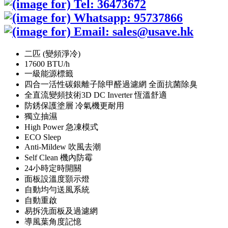
二匹 (變頻淨冷)
17600 BTU/h
一級能源標籤
四合一活性碳銀離子除甲醛過濾網 全面抗菌除臭
全直流變頻技術3D DC Inverter 恆溫舒適
防銹保護塗層 冷氣機更耐用
獨立抽濕
High Power 急凍模式
ECO Sleep
Anti-Mildew 吹風去潮
Self Clean 機內防霉
24小時定時開關
面板設溫度顥示燈
自動均勻送風系統
自動重啟
易拆洗面板及過濾網
導風葉角度記憶