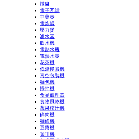
燉盅
電子瓦罉
中藥壺
電炸煱
壓力煲
濾水器
飲水機
電熱水瓶
電熱水壺
花茶機
低溫慢煮機
真空包裝機
麵包機
攪拌機
食品處理器
食物風乾機
蔬果榨汁機
碎肉機
麵條機
豆漿機
咖啡機