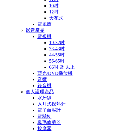
10吋
12吋
天花式
電風筒
影音產品
電視機
19-32吋
33-43吋
44-55吋
56-65吋
66吋 及 以上
藍光/DVD播放機
音響
錄音機
個人護理產品
水牙線
入耳式探熱針
電子血壓計
電鬚刨
鼻毛修剪器
按摩器