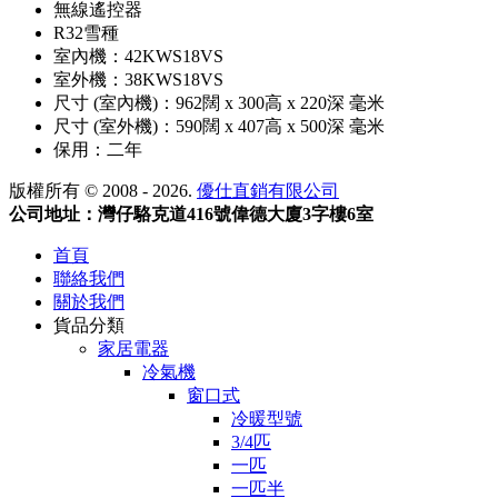
無線遙控器
R32雪種
室內機：42KWS18VS
室外機：38KWS18VS
尺寸 (室內機)：962闊 x 300高 x 220深 毫米
尺寸 (室外機)：590闊 x 407高 x 500深 毫米
保用：二年
版權所有 © 2008 - 2026.
優仕直銷有限公司
公司地址：灣仔駱克道416號偉德大廈3字樓6室
首頁
聯絡我們
關於我們
貨品分類
家居電器
冷氣機
窗口式
冷暖型號
3/4匹
一匹
一匹半