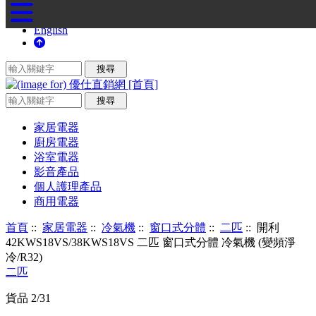
English
家居電器
廚房電器
浴室電器
影音產品
個人護理產品
商用電器
首頁
::
家居電器
::
冷氣機
::
窗口式分體
::
二匹
:: 開利
42KWS18VS/38KWS18VS 二匹 窗口式分體 冷氣機 (變頻淨
冷/R32)
二匹
貨品 2/31