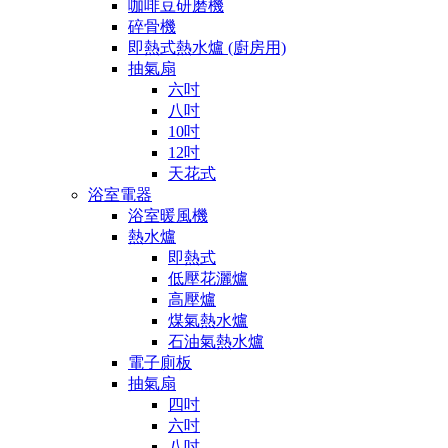
咖啡豆研磨機
碎骨機
即熱式熱水爐 (廚房用)
抽氣扇
六吋
八吋
10吋
12吋
天花式
浴室電器
浴室暖風機
熱水爐
即熱式
低壓花灑爐
高壓爐
煤氣熱水爐
石油氣熱水爐
電子廁板
抽氣扇
四吋
六吋
八吋