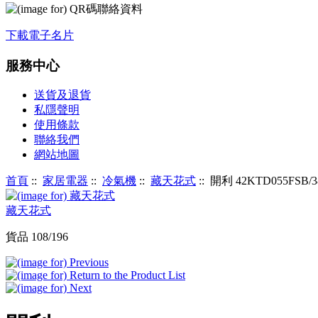
下載電子名片
服務中心
送貨及退貨
私隱聲明
使用條款
聯絡我們
網站地圖
首頁
::
家居電器
::
冷氣機
::
藏天花式
:: 開利 42KTD055FS
藏天花式
貨品 108/196