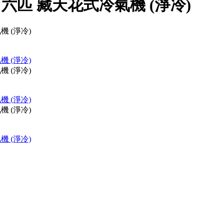
055 六匹 藏天花式冷氣機 (淨冷)