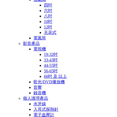
四吋
六吋
八吋
10吋
12吋
天花式
電風筒
影音產品
電視機
19-32吋
33-43吋
44-55吋
56-65吋
66吋 及 以上
藍光/DVD播放機
音響
錄音機
個人護理產品
水牙線
入耳式探熱針
電子血壓計