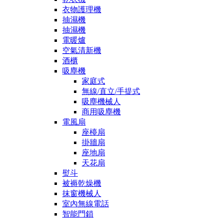
衣物護理機
抽濕機
抽濕機
電暖爐
空氣清新機
酒櫃
吸塵機
家庭式
無線/直立/手提式
吸塵機械人
商用吸塵機
電風扇
座檯扇
掛牆扇
座地扇
天花扇
熨斗
被褥乾燥機
抹窗機械人
室內無線電話
智能門鎖