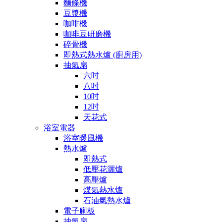
麵條機
豆漿機
咖啡機
咖啡豆研磨機
碎骨機
即熱式熱水爐 (廚房用)
抽氣扇
六吋
八吋
10吋
12吋
天花式
浴室電器
浴室暖風機
熱水爐
即熱式
低壓花灑爐
高壓爐
煤氣熱水爐
石油氣熱水爐
電子廁板
抽氣扇