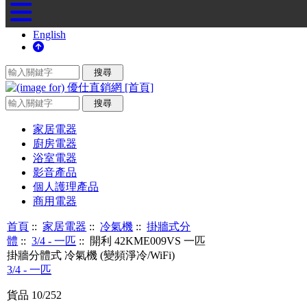
English
家居電器
廚房電器
浴室電器
影音產品
個人護理產品
商用電器
首頁
::
家居電器
::
冷氣機
::
掛牆式分
體
::
3/4 - 一匹
:: 開利 42KME009VS 一匹
掛牆分體式 冷氣機 (變頻淨冷/WiFi)
3/4 - 一匹
貨品 10/252