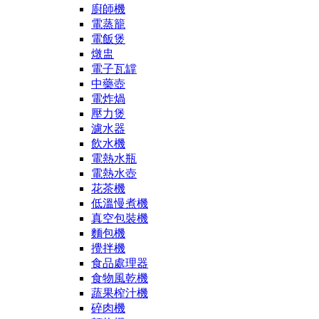
廚師機
電蒸籠
電飯煲
燉盅
電子瓦罉
中藥壺
電炸煱
壓力煲
濾水器
飲水機
電熱水瓶
電熱水壺
花茶機
低溫慢煮機
真空包裝機
麵包機
攪拌機
食品處理器
食物風乾機
蔬果榨汁機
碎肉機