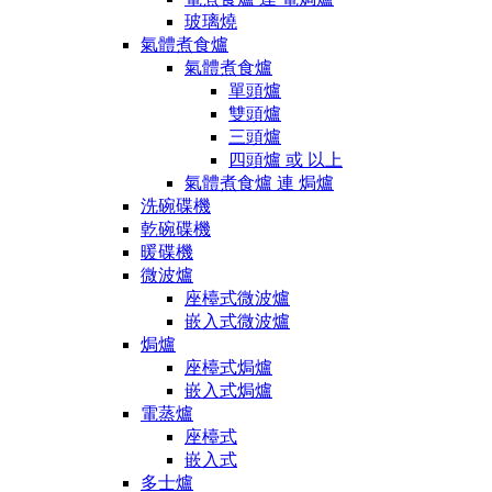
玻璃燒
氣體煮食爐
氣體煮食爐
單頭爐
雙頭爐
三頭爐
四頭爐 或 以上
氣體煮食爐 連 焗爐
洗碗碟機
乾碗碟機
暖碟機
微波爐
座檯式微波爐
嵌入式微波爐
焗爐
座檯式焗爐
嵌入式焗爐
電蒸爐
座檯式
嵌入式
多士爐