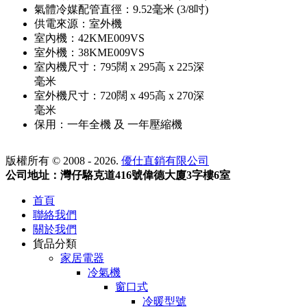
氣體冷媒配管直徑：9.52毫米 (3/8吋)
供電來源：室外機
室內機：42KME009VS
室外機：38KME009VS
室內機尺寸：795闊 x 295高 x 225深
毫米
室外機尺寸：720闊 x 495高 x 270深
毫米
保用：一年全機 及 一年壓縮機
版權所有 © 2008 - 2026.
優仕直銷有限公司
公司地址：灣仔駱克道416號偉德大廈3字樓6室
首頁
聯絡我們
關於我們
貨品分類
家居電器
冷氣機
窗口式
冷暖型號