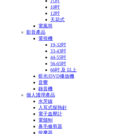
八吋
10吋
12吋
天花式
電風筒
影音產品
電視機
19-32吋
33-43吋
44-55吋
56-65吋
66吋 及 以上
藍光/DVD播放機
音響
錄音機
個人護理產品
水牙線
入耳式探熱針
電子血壓計
電鬚刨
鼻毛修剪器
按摩器