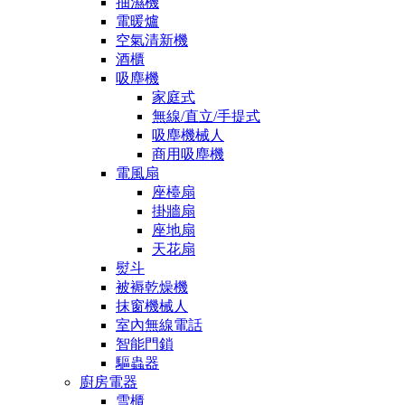
抽濕機
電暖爐
空氣清新機
酒櫃
吸塵機
家庭式
無線/直立/手提式
吸塵機械人
商用吸塵機
電風扇
座檯扇
掛牆扇
座地扇
天花扇
熨斗
被褥乾燥機
抹窗機械人
室內無線電話
智能門鎖
驅蟲器
廚房電器
雪櫃