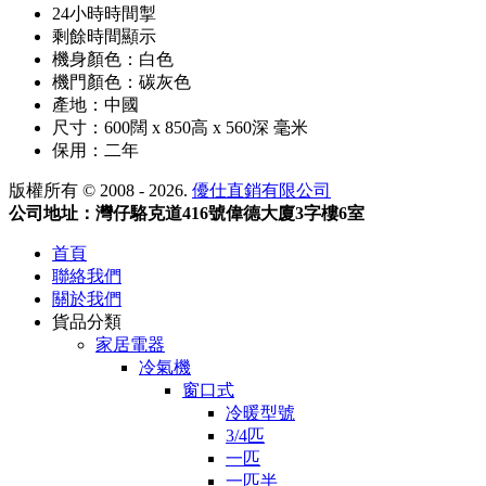
24小時時間掣
剩餘時間顯示
機身顏色：白色
機門顏色：碳灰色
產地：中國
尺寸：600闊 x 850高 x 560深 毫米
保用：二年
版權所有 © 2008 - 2026.
優仕直銷有限公司
公司地址：灣仔駱克道416號偉德大廈3字樓6室
首頁
聯絡我們
關於我們
貨品分類
家居電器
冷氣機
窗口式
冷暖型號
3/4匹
一匹
一匹半