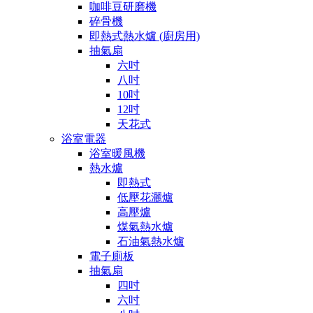
咖啡豆研磨機
碎骨機
即熱式熱水爐 (廚房用)
抽氣扇
六吋
八吋
10吋
12吋
天花式
浴室電器
浴室暖風機
熱水爐
即熱式
低壓花灑爐
高壓爐
煤氣熱水爐
石油氣熱水爐
電子廁板
抽氣扇
四吋
六吋