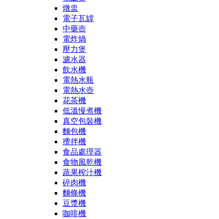
燉盅
電子瓦罉
中藥壺
電炸煱
壓力煲
濾水器
飲水機
電熱水瓶
電熱水壺
花茶機
低溫慢煮機
真空包裝機
麵包機
攪拌機
食品處理器
食物風乾機
蔬果榨汁機
碎肉機
麵條機
豆漿機
咖啡機