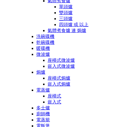
氣體煮食爐
單頭爐
雙頭爐
三頭爐
四頭爐 或 以上
氣體煮食爐 連 焗爐
洗碗碟機
乾碗碟機
暖碟機
微波爐
座檯式微波爐
嵌入式微波爐
焗爐
座檯式焗爐
嵌入式焗爐
電蒸爐
座檯式
嵌入式
多士爐
廚師機
電蒸籠
電飯煲