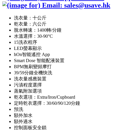
洗衣量：十公斤
乾衣量：六公斤
脫水轉速：1400轉/分鐘
水溫選擇：30-90°C
15洗衣程序
LED螢幕顯示
hOn智能遙控 App
Smart Dose 智能配液裝置
BPM無刷變頻摩打
39/59分鐘全機快洗
洗衣量感應裝置
污漬程度選擇
蒸氣附加選項
乾衣選項：Extra/Iron/Cupboard
定時乾衣選擇：30/60/90/120分鐘
預洗
額外加水
額外過水
控制面板安全鎖