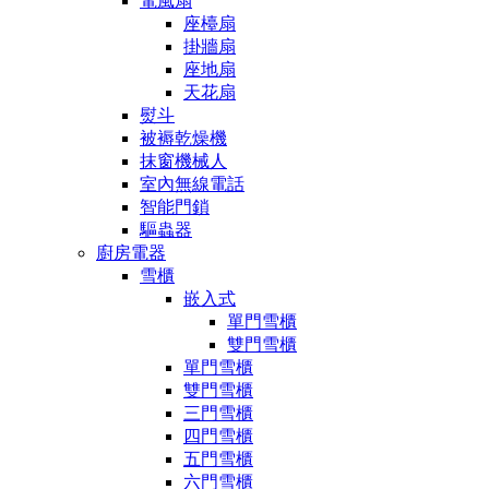
電風扇
座檯扇
掛牆扇
座地扇
天花扇
熨斗
被褥乾燥機
抹窗機械人
室內無線電話
智能門鎖
驅蟲器
廚房電器
雪櫃
嵌入式
單門雪櫃
雙門雪櫃
單門雪櫃
雙門雪櫃
三門雪櫃
四門雪櫃
五門雪櫃
六門雪櫃