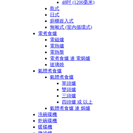
48吋 (1200毫米)
島式
日式
廚櫃嵌入式
無喉式 (室內循環式)
電煮食爐
電磁爐
電熱爐
電熱盤
電煮食爐 連 電焗爐
玻璃燒
氣體煮食爐
氣體煮食爐
單頭爐
雙頭爐
三頭爐
四頭爐 或 以上
氣體煮食爐 連 焗爐
洗碗碟機
乾碗碟機
暖碟機