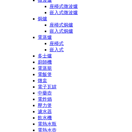
微波爐
座檯式微波爐
嵌入式微波爐
焗爐
座檯式焗爐
嵌入式焗爐
電蒸爐
座檯式
嵌入式
多士爐
廚師機
電蒸籠
電飯煲
燉盅
電子瓦罉
中藥壺
電炸煱
壓力煲
濾水器
飲水機
電熱水瓶
電熱水壺