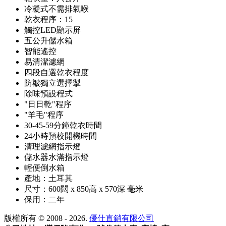
冷凝式不需排氣喉
乾衣程序：15
觸控LED顯示屏
五公升儲水箱
智能遙控
易清潔濾網
四段自選乾衣程度
防皺獨立選擇掣
除味預設程式
"日日乾"程序
"羊毛"程序
30-45-59分鐘乾衣時間
24小時預校開機時間
清理濾網指示燈
儲水器水滿指示燈
輕便倒水箱
產地：土耳其
尺寸：600闊 x 850高 x 570深 毫米
保用：二年
版權所有 © 2008 - 2026.
優仕直銷有限公司