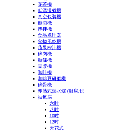
花茶機
低溫慢煮機
真空包裝機
麵包機
攪拌機
食品處理器
食物風乾機
蔬果榨汁機
碎肉機
麵條機
豆漿機
咖啡機
咖啡豆研磨機
碎骨機
即熱式熱水爐 (廚房用)
抽氣扇
六吋
八吋
10吋
12吋
天花式