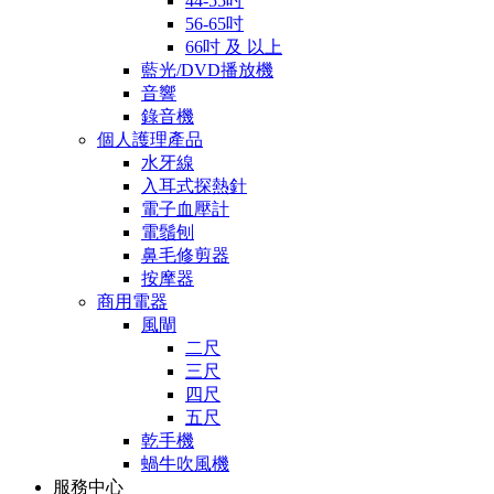
44-55吋
56-65吋
66吋 及 以上
藍光/DVD播放機
音響
錄音機
個人護理產品
水牙線
入耳式探熱針
電子血壓計
電鬚刨
鼻毛修剪器
按摩器
商用電器
風閘
二尺
三尺
四尺
五尺
乾手機
蝸牛吹風機
服務中心