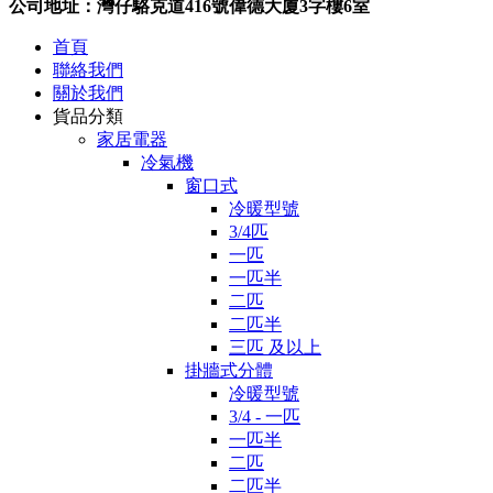
公司地址：灣仔駱克道416號偉德大廈3字樓6室
首頁
聯絡我們
關於我們
貨品分類
家居電器
冷氣機
窗口式
冷暖型號
3/4匹
一匹
一匹半
二匹
二匹半
三匹 及以上
掛牆式分體
冷暖型號
3/4 - 一匹
一匹半
二匹
二匹半