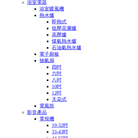
浴室電器
浴室暖風機
熱水爐
即熱式
低壓花灑爐
高壓爐
煤氣熱水爐
石油氣熱水爐
電子廁板
抽氣扇
四吋
六吋
八吋
10吋
12吋
天花式
電風筒
影音產品
電視機
19-32吋
33-43吋