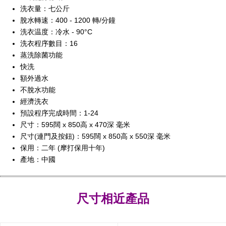
洗衣量：七公斤
脫水轉速：400 - 1200 轉/分鐘
洗衣温度：冷水 - 90°C
洗衣程序數目：16
蒸洗除菌功能
快洗
額外過水
不脫水功能
經濟洗衣
預設程序完成時間：1-24
尺寸：595闊 x 850高 x 470深 毫米
尺寸(連門及按鈕)：595闊 x 850高 x 550深 毫米
保用：二年 (摩打保用十年)
產地：中國
尺寸相近產品