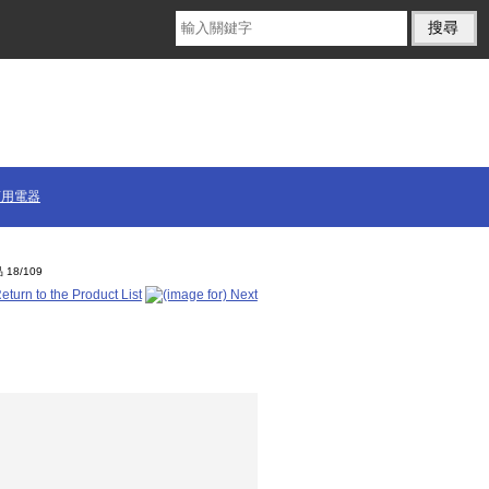
商用電器
 18/109