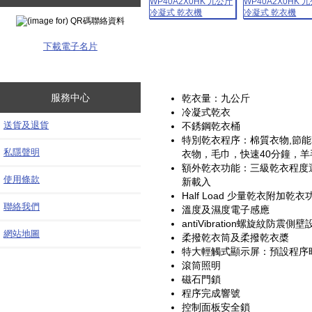
下載電子名片
服務中心
乾衣量：九公斤
冷凝式乾衣
送貨及退貨
不銹鋼乾衣桶
特別乾衣程序：棉質衣物,節
私隱聲明
衣物，毛巾，快速40分鐘，
額外乾衣功能：三級乾衣程度
使用條款
新載入
Half Load 少量乾衣附加
聯絡我們
溫度及濕度電子感應
antiVibration螺旋紋防震側壁
網站地圖
柔撥乾衣筒及柔撥乾衣槳
特大輕觸式顯示屏：預設程序
滾筒照明
磁石門鎖
程序完成響號
控制面板安全鎖