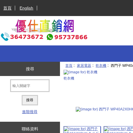
首頁
English
首頁
::
家居電器
::
乾衣機
:: 西門子 WP4
搜尋
乾衣機
進階搜尋
聯絡資料