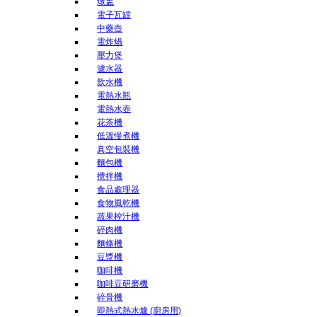
燉盅
電子瓦罉
中藥壺
電炸煱
壓力煲
濾水器
飲水機
電熱水瓶
電熱水壺
花茶機
低溫慢煮機
真空包裝機
麵包機
攪拌機
食品處理器
食物風乾機
蔬果榨汁機
碎肉機
麵條機
豆漿機
咖啡機
咖啡豆研磨機
碎骨機
即熱式熱水爐 (廚房用)