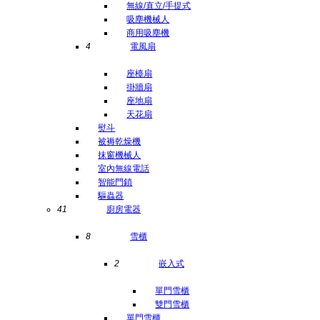
無線/直立/手提式
吸塵機械人
商用吸塵機
4
電風扇
座檯扇
掛牆扇
座地扇
天花扇
熨斗
被褥乾燥機
抹窗機械人
室內無線電話
智能門鎖
驅蟲器
41
廚房電器
8
雪櫃
2
嵌入式
單門雪櫃
雙門雪櫃
單門雪櫃