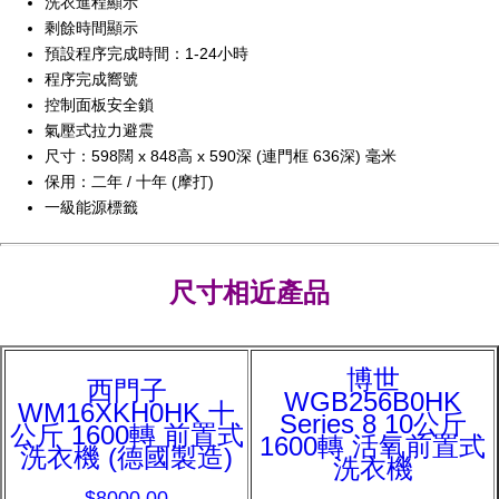
洗衣進程顯示
剩餘時間顯示
預設程序完成時間：1-24小時
程序完成嚮號
控制面板安全鎖
氣壓式拉力避震
尺寸：598闊 x 848高 x 590深 (連門框 636深) 毫米
保用：二年 / 十年 (摩打)
一級能源標籤
尺寸相近產品
博世
西門子
WGB256B0HK
WM16XKH0HK 十
Series 8 10公斤
公斤 1600轉 前置式
1600轉 活氧前置式
洗衣機 (德國製造)
洗衣機
$8000.00