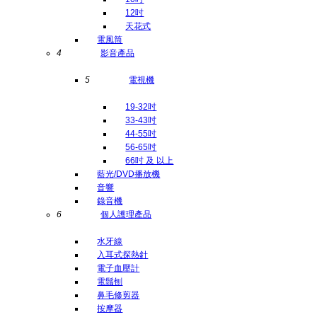
12吋
天花式
電風筒
4
影音產品
5
電視機
19-32吋
33-43吋
44-55吋
56-65吋
66吋 及 以上
藍光/DVD播放機
音響
錄音機
6
個人護理產品
水牙線
入耳式探熱針
電子血壓計
電鬚刨
鼻毛修剪器
按摩器