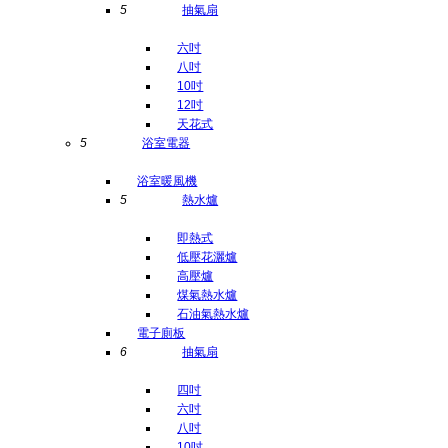
5
抽氣扇
六吋
八吋
10吋
12吋
天花式
5
浴室電器
浴室暖風機
5
熱水爐
即熱式
低壓花灑爐
高壓爐
煤氣熱水爐
石油氣熱水爐
電子廁板
6
抽氣扇
四吋
六吋
八吋
10吋