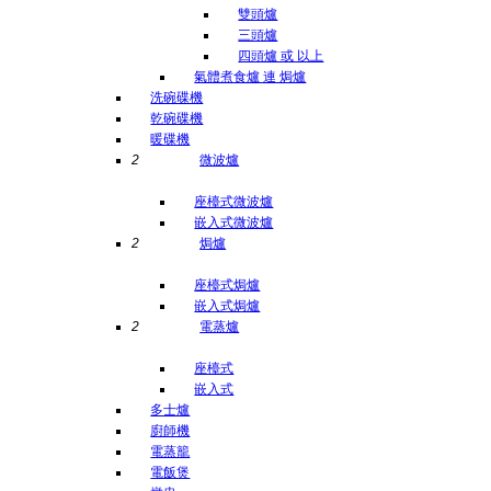
雙頭爐
三頭爐
四頭爐 或 以上
氣體煮食爐 連 焗爐
洗碗碟機
乾碗碟機
暖碟機
2
微波爐
座檯式微波爐
嵌入式微波爐
2
焗爐
座檯式焗爐
嵌入式焗爐
2
電蒸爐
座檯式
嵌入式
多士爐
廚師機
電蒸籠
電飯煲