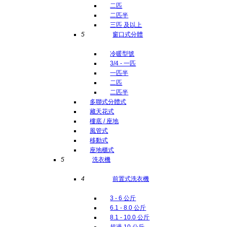
二匹
二匹半
三匹 及以上
5
窗口式分體
冷暖型號
3/4 - 一匹
一匹半
二匹
二匹半
多聯式分體式
藏天花式
樓底 / 座地
風管式
移動式
座地櫃式
5
洗衣機
4
前置式洗衣機
3 - 6 公斤
6.1 - 8.0 公斤
8.1 - 10.0 公斤
超過 10 公斤