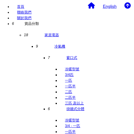
English
首頁
聯絡我們
關於我們
6
貨品分類
18
家居電器
9
冷氣機
7
窗口式
冷暖型號
3/4匹
一匹
一匹半
二匹
二匹半
三匹 及以上
6
掛牆式分體
冷暖型號
3/4 - 一匹
一匹半