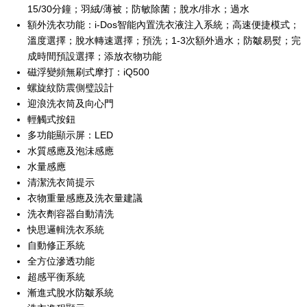
15/30分鐘；羽絨/薄被；防敏除菌；脫水/排水；過水
額外洗衣功能：i-Dos智能內置洗衣液注入系統；高速便捷模式；
溫度選擇；脫水轉速選擇；預洗；1-3次額外過水；防皺易熨；完
成時間預設選擇；添放衣物功能
磁浮變頻無刷式摩打：iQ500
螺旋紋防震側璧設計
迎浪洗衣筒及向心門
輕觸式按鈕
多功能顯示屏：LED
水質感應及泡沬感應
水量感應
清潔洗衣筒提示
衣物重量感應及洗衣量建議
洗衣劑容器自動清洗
快思邏輯洗衣系統
自動修正系統
全方位滲透功能
超感平衡系統
漸進式脫水防皺系統