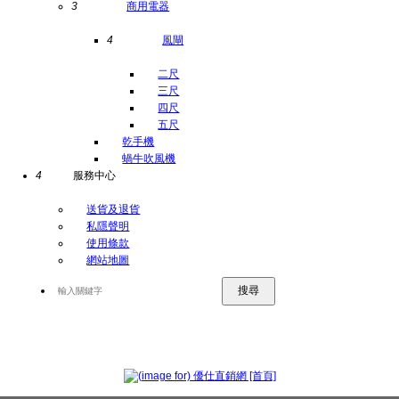
3
商用電器
4
風閘
二尺
三尺
四尺
五尺
乾手機
蝸牛吹風機
4
服務中心
送貨及退貨
私隱聲明
使用條款
網站地圖