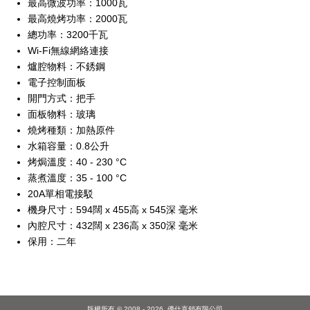
最高微波功率：1000瓦
最高燒烤功率：2000瓦
總功率：3200千瓦
Wi-Fi無線網絡連接
爐腔物料：不銹鋼
電子控制面板
開門方式：把手
面板物料：玻璃
燒烤種類：加熱原件
水箱容量：0.8公升
烤焗溫度：40 - 230 °C
蒸煮溫度：35 - 100 °C
20A單相電接駁
機身尺寸：594闊 x 455高 x 545深 毫米
內腔尺寸：432闊 x 236高 x 350深 毫米
保用：二年
版權所有 © 2008 - 2026.
優仕直銷有限公司