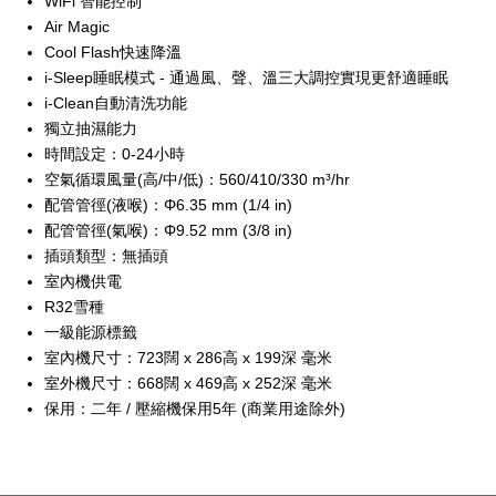
WiFi 智能控制
Air Magic
Cool Flash快速降溫
i-Sleep睡眠模式 - 通過風、聲、溫三大調控實現更舒適睡眠
i-Clean自動清洗功能
獨立抽濕能力
時間設定：0-24小時
空氣循環風量(高/中/低)：560/410/330 m³/hr
配管管徑(液喉)：Φ6.35 mm (1/4 in)
配管管徑(氣喉)：Φ9.52 mm (3/8 in)
插頭類型：無插頭
室內機供電
R32雪種
一級能源標籤
室內機尺寸：723闊 x 286高 x 199深 毫米
室外機尺寸：668闊 x 469高 x 252深 毫米
保用：二年 / 壓縮機保用5年 (商業用途除外)