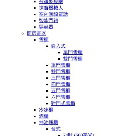
被褥乾燥機
抹窗機械人
室內無線電話
智能門鎖
驅蟲器
廚房電器
雪櫃
嵌入式
單門雪櫃
雙門雪櫃
單門雪櫃
雙門雪櫃
三門雪櫃
四門雪櫃
五門雪櫃
六門雪櫃
對門式雪櫃
冷凍櫃
酒櫃
抽油煙機
台式
24吋 (600毫米)