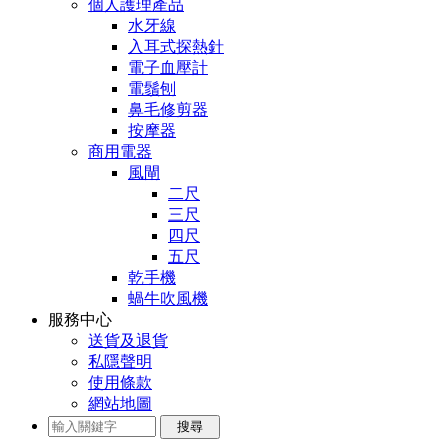
個人護理產品
水牙線
入耳式探熱針
電子血壓計
電鬚刨
鼻毛修剪器
按摩器
商用電器
風閘
二尺
三尺
四尺
五尺
乾手機
蝸牛吹風機
服務中心
送貨及退貨
私隱聲明
使用條款
網站地圖