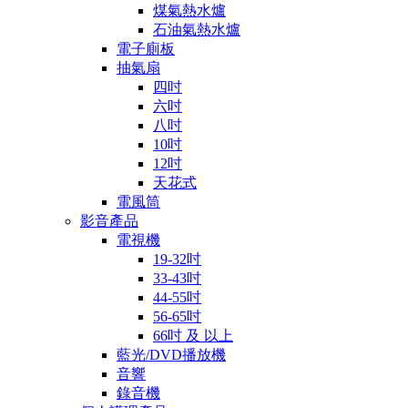
煤氣熱水爐
石油氣熱水爐
電子廁板
抽氣扇
四吋
六吋
八吋
10吋
12吋
天花式
電風筒
影音產品
電視機
19-32吋
33-43吋
44-55吋
56-65吋
66吋 及 以上
藍光/DVD播放機
音響
錄音機