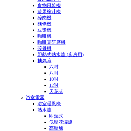
食物風乾機
蔬果榨汁機
碎肉機
麵條機
豆漿機
咖啡機
咖啡豆研磨機
碎骨機
即熱式熱水爐 (廚房用)
抽氣扇
六吋
八吋
10吋
12吋
天花式
浴室電器
浴室暖風機
熱水爐
即熱式
低壓花灑爐
高壓爐