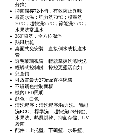
分鐘）
抑菌儲存72小時，有效防止異味
最高水温：強力洗70°C；標準洗
70°C；超快洗55°C；節能洗75°C；
水果洗常温水
360˚噴洗，全方位潔淨
熱風烘乾
桌面式免安裝，直接倒水或接進水
管
透明玻璃視窗，輕鬆掌握洗滌狀況
輕觸式控制鍵，操控更靈活自如
兒童鎖
可放置最大270mm直徑碗碟
不鏽鋼色控制面板
機內LED照明
顏色：白色
清洗程序：清洗程序:強力洗、節能
洗ECO、標準洗、超快洗(29分鐘)、
水果洗、熱風烘乾、抑菌存儲、UV
殺菌
配件：上托盤、下碗籃、水果籃、