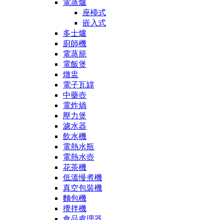
電蒸爐
座檯式
嵌入式
多士爐
廚師機
電蒸籠
電飯煲
燉盅
電子瓦罉
中藥壺
電炸煱
壓力煲
濾水器
飲水機
電熱水瓶
電熱水壺
花茶機
低溫慢煮機
真空包裝機
麵包機
攪拌機
食品處理器