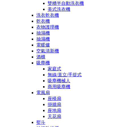
雙糟半自動洗衣機
美式洗衣機
洗衣乾衣機
乾衣機
衣物護理機
抽濕機
抽濕機
電暖爐
空氣清新機
酒櫃
吸塵機
家庭式
無線/直立/手提式
吸塵機械人
商用吸塵機
電風扇
座檯扇
掛牆扇
座地扇
天花扇
熨斗