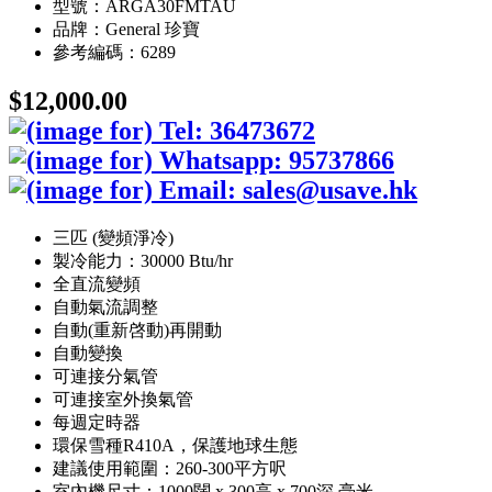
型號：ARGA30FMTAU
品牌：General 珍寶
參考編碼：6289
$12,000.00
三匹 (變頻淨冷)
製冷能力：30000 Btu/hr
全直流變頻
自動氣流調整
自動(重新啓動)再開動
自動變換
可連接分氣管
可連接室外換氣管
每週定時器
環保雪種R410A，保護地球生態
建議使用範圍：260-300平方呎
室內機尺寸：1000闊 x 300高 x 700深 毫米