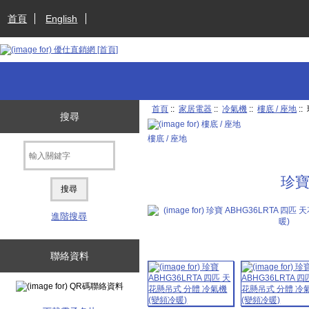
首頁
English
首頁
::
家居電器
::
冷氣機
::
樓底 / 座地
::
搜尋
樓底 / 座地
珍寶
進階搜尋
聯絡資料