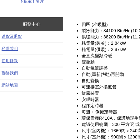
下載電子名片
服務中心
四匹 (冷暖型)
製冷能力：34100 Btu/Hr (10.
送貨及退貨
供暖能力：38200 Btu/Hr (11.
耗電量(製冷)：2.84kW
私隱聲明
耗電量(供暖)：2.87kW
全直流變頻冷暖
使用條款
雙擺動
自動氣流調整
聯絡我們
自動(重新啓動)再開動
自動變換
網站地圖
可連接室外換氣管
鮮風裝置
安眠時器
程序定時器
每週 + 倒撥定時器
環保雪種R410A，保護地球生
建議使用範圍：300 平方呎 
尺寸(室內機)：1660闊 x 240高
尺寸(室外機)：900闊 x 1290高