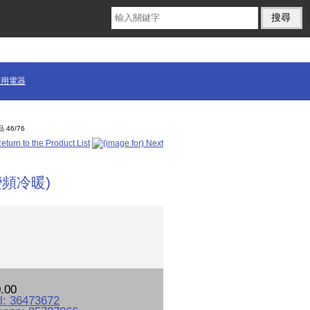
商用電器
 46/76
變頻冷暖)
.00