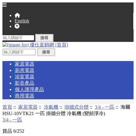
English
家居電器
廚房電器
浴室電器
影音產品
個人護理產品
商用電器
首頁
::
家居電器
::
冷氣機
::
掛牆式分體
::
3/4 - 一匹
:: 海爾
HSU-10VTK21 一匹 掛牆分體 冷氣機 (變頻淨冷)
3/4 - 一匹
貨品 6/252