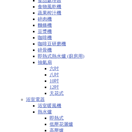
食品處理器
食物風乾機
蔬果榨汁機
碎肉機
麵條機
豆漿機
咖啡機
咖啡豆研磨機
碎骨機
即熱式熱水爐 (廚房用)
抽氣扇
六吋
八吋
10吋
12吋
天花式
浴室電器
浴室暖風機
熱水爐
即熱式
低壓花灑爐
高壓爐