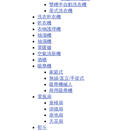
雙糟半自動洗衣機
美式洗衣機
洗衣乾衣機
乾衣機
衣物護理機
抽濕機
抽濕機
電暖爐
空氣清新機
酒櫃
吸塵機
家庭式
無線/直立/手提式
吸塵機械人
商用吸塵機
電風扇
座檯扇
掛牆扇
座地扇
天花扇
熨斗