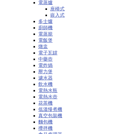
電蒸爐
座檯式
嵌入式
多士爐
廚師機
電蒸籠
電飯煲
燉盅
電子瓦罉
中藥壺
電炸煱
壓力煲
濾水器
飲水機
電熱水瓶
電熱水壺
花茶機
低溫慢煮機
真空包裝機
麵包機
攪拌機