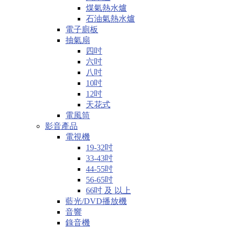
煤氣熱水爐
石油氣熱水爐
電子廁板
抽氣扇
四吋
六吋
八吋
10吋
12吋
天花式
電風筒
影音產品
電視機
19-32吋
33-43吋
44-55吋
56-65吋
66吋 及 以上
藍光/DVD播放機
音響
錄音機