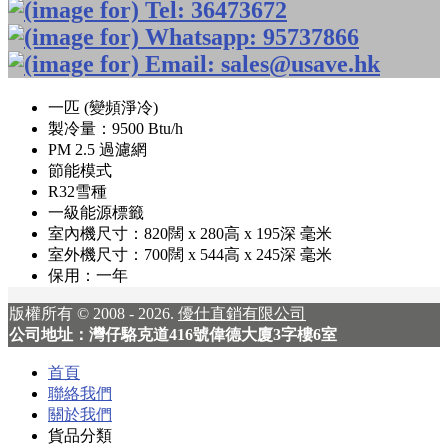
一匹 (變頻淨冷)
製冷量：9500 Btu/h
PM 2.5 過濾網
節能模式
R32雪種
一級能源標籤
室內機尺寸：820闊 x 280高 x 195深 毫米
室外機尺寸：700闊 x 544高 x 245深 毫米
保用：一年
版權所有 © 2008 - 2026.
優仕直銷有限公司
公司地址：灣仔駱克道416號偉德大廈3字樓6室
首頁
聯絡我們
關於我們
貨品分類