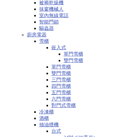
被褥乾燥機
抹窗機械人
室內無線電話
智能門鎖
驅蟲器
廚房電器
雪櫃
嵌入式
單門雪櫃
雙門雪櫃
單門雪櫃
雙門雪櫃
三門雪櫃
四門雪櫃
五門雪櫃
六門雪櫃
對門式雪櫃
冷凍櫃
酒櫃
抽油煙機
台式