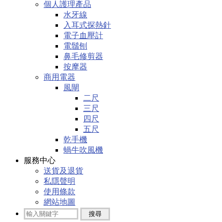
個人護理產品
水牙線
入耳式探熱針
電子血壓計
電鬚刨
鼻毛修剪器
按摩器
商用電器
風閘
二尺
三尺
四尺
五尺
乾手機
蝸牛吹風機
服務中心
送貨及退貨
私隱聲明
使用條款
網站地圖