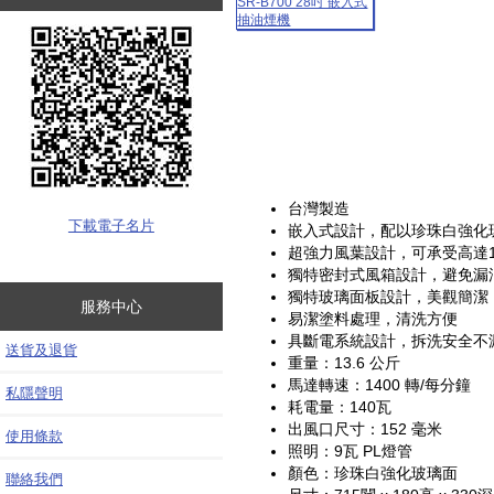
台灣製造
下載電子名片
嵌入式設計，配以珍珠白強化
超強力風葉設計，可承受高達1
獨特密封式風箱設計，避免漏
獨特玻璃面板設計，美觀簡潔
服務中心
易潔塗料處理，清洗方便
具斷電系統設計，拆洗安全不
送貨及退貨
重量：13.6 公斤
馬達轉速：1400 轉/每分鐘
私隱聲明
耗電量：140瓦
出風口尺寸：152 毫米
使用條款
照明：9瓦 PL燈管
顏色：珍珠白強化玻璃面
聯絡我們