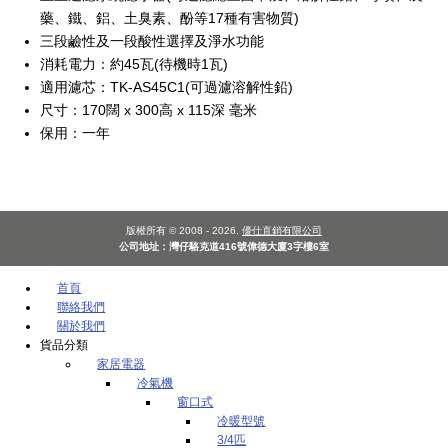
藥、鐵、鋁、土臭素、酚等17種有害物質)
三段鹼性及一段酸性選擇及淨水功能
消耗電力：約45瓦(待機時1瓦)
適用濾芯：TK-AS45C1(可過濾溶解性鉛)
尺寸：170闊 x 300高 x 115深 毫米
保用：一年
版權所有 © 2008 - 2026.
優仕直銷有限公司
公司地址：灣仔駱克道416號偉德大廈3字樓6室
首頁
聯絡我們
關於我們
貨品分類
家居電器
冷氣機
窗口式
冷暖型號
3/4匹