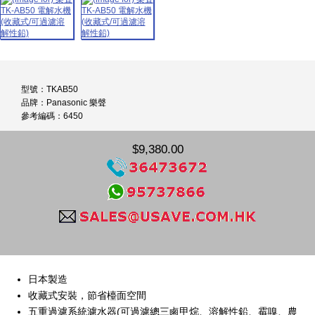
型號：TKAB50
品牌：Panasonic 樂聲
參考編碼：6450
$9,380.00
日本製造
收藏式安裝，節省檯面空間
五重過濾系統濾水器(可過濾總三鹵甲烷、溶解性鉛、霉嗅、農