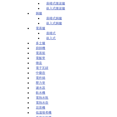
座檯式微波爐
嵌入式微波爐
焗爐
座檯式焗爐
嵌入式焗爐
電蒸爐
座檯式
嵌入式
多士爐
廚師機
電蒸籠
電飯煲
燉盅
電子瓦罉
中藥壺
電炸煱
壓力煲
濾水器
飲水機
電熱水瓶
電熱水壺
花茶機
低溫慢煮機