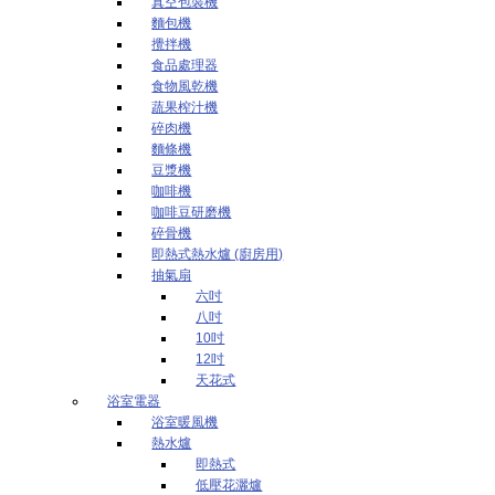
真空包裝機
麵包機
攪拌機
食品處理器
食物風乾機
蔬果榨汁機
碎肉機
麵條機
豆漿機
咖啡機
咖啡豆研磨機
碎骨機
即熱式熱水爐 (廚房用)
抽氣扇
六吋
八吋
10吋
12吋
天花式
浴室電器
浴室暖風機
熱水爐
即熱式
低壓花灑爐