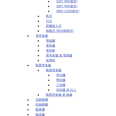
32吋 (800毫米)
36吋 (900毫米)
48吋 (1200毫米)
島式
日式
廚櫃嵌入式
無喉式 (室內循環式)
電煮食爐
電磁爐
電熱爐
電熱盤
電煮食爐 連 電焗爐
玻璃燒
氣體煮食爐
氣體煮食爐
單頭爐
雙頭爐
三頭爐
四頭爐 或 以上
氣體煮食爐 連 焗爐
洗碗碟機
乾碗碟機
暖碟機
微波爐