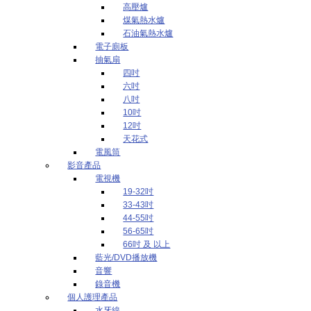
高壓爐
煤氣熱水爐
石油氣熱水爐
電子廁板
抽氣扇
四吋
六吋
八吋
10吋
12吋
天花式
電風筒
影音產品
電視機
19-32吋
33-43吋
44-55吋
56-65吋
66吋 及 以上
藍光/DVD播放機
音響
錄音機
個人護理產品
水牙線