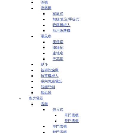
酒櫃
吸塵機
家庭式
無線/直立/手提式
吸塵機械人
商用吸塵機
電風扇
座檯扇
掛牆扇
座地扇
天花扇
熨斗
被褥乾燥機
抹窗機械人
室內無線電話
智能門鎖
驅蟲器
廚房電器
雪櫃
嵌入式
單門雪櫃
雙門雪櫃
單門雪櫃
雙門雪櫃