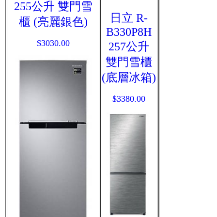
255公升 雙門雪
日立 R-
櫃 (亮麗銀色)
B330P8H
$3030.00
257公升
雙門雪櫃
(底層冰箱)
$3380.00