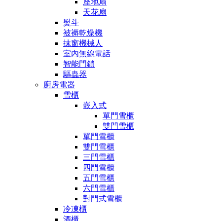
座地扇
天花扇
熨斗
被褥乾燥機
抹窗機械人
室內無線電話
智能門鎖
驅蟲器
廚房電器
雪櫃
嵌入式
單門雪櫃
雙門雪櫃
單門雪櫃
雙門雪櫃
三門雪櫃
四門雪櫃
五門雪櫃
六門雪櫃
對門式雪櫃
冷凍櫃
酒櫃