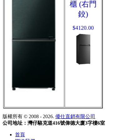
櫃 (右門
鉸)
$4120.00
版權所有 © 2008 - 2026.
優仕直銷有限公司
公司地址：灣仔駱克道416號偉德大廈3字樓6室
首頁