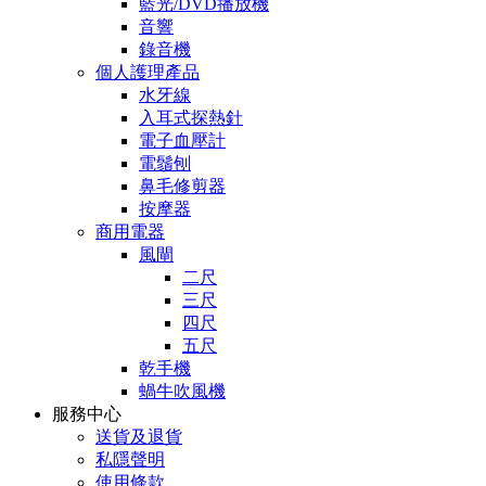
藍光/DVD播放機
音響
錄音機
個人護理產品
水牙線
入耳式探熱針
電子血壓計
電鬚刨
鼻毛修剪器
按摩器
商用電器
風閘
二尺
三尺
四尺
五尺
乾手機
蝸牛吹風機
服務中心
送貨及退貨
私隱聲明
使用條款