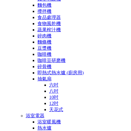
麵包機
攪拌機
食品處理器
食物風乾機
蔬果榨汁機
碎肉機
麵條機
豆漿機
咖啡機
咖啡豆研磨機
碎骨機
即熱式熱水爐 (廚房用)
抽氣扇
六吋
八吋
10吋
12吋
天花式
浴室電器
浴室暖風機
熱水爐