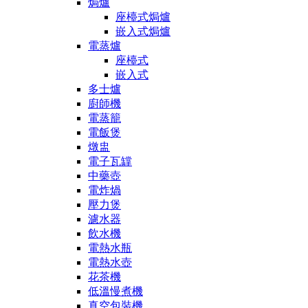
焗爐
座檯式焗爐
嵌入式焗爐
電蒸爐
座檯式
嵌入式
多士爐
廚師機
電蒸籠
電飯煲
燉盅
電子瓦罉
中藥壺
電炸煱
壓力煲
濾水器
飲水機
電熱水瓶
電熱水壺
花茶機
低溫慢煮機
真空包裝機