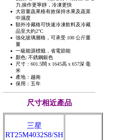
力,操作更寧靜，冷凍更快
大容量蔬果格有效保持水果及蔬菜
中濕度
額外冷藏格可快速冷凍飲料及冷藏
品至大約2°C
強化玻璃層格，可承受 100 公斤重
量
一級能源標籤，省電節能
顏色: 不銹鋼銀色
尺寸：601.5闊 x 1645高 x 657深 毫
米
產地：越南
保用：五年
尺寸相近產品
三星
RT25M4032S8/SH