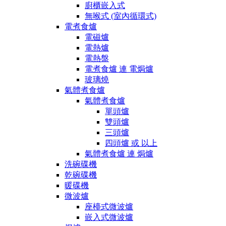
廚櫃嵌入式
無喉式 (室內循環式)
電煮食爐
電磁爐
電熱爐
電熱盤
電煮食爐 連 電焗爐
玻璃燒
氣體煮食爐
氣體煮食爐
單頭爐
雙頭爐
三頭爐
四頭爐 或 以上
氣體煮食爐 連 焗爐
洗碗碟機
乾碗碟機
暖碟機
微波爐
座檯式微波爐
嵌入式微波爐