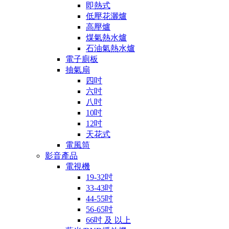
即熱式
低壓花灑爐
高壓爐
煤氣熱水爐
石油氣熱水爐
電子廁板
抽氣扇
四吋
六吋
八吋
10吋
12吋
天花式
電風筒
影音產品
電視機
19-32吋
33-43吋
44-55吋
56-65吋
66吋 及 以上