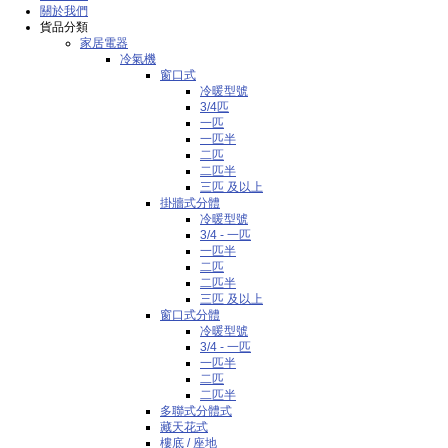
關於我們
貨品分類
家居電器
冷氣機
窗口式
冷暖型號
3/4匹
一匹
一匹半
二匹
二匹半
三匹 及以上
掛牆式分體
冷暖型號
3/4 - 一匹
一匹半
二匹
二匹半
三匹 及以上
窗口式分體
冷暖型號
3/4 - 一匹
一匹半
二匹
二匹半
多聯式分體式
藏天花式
樓底 / 座地