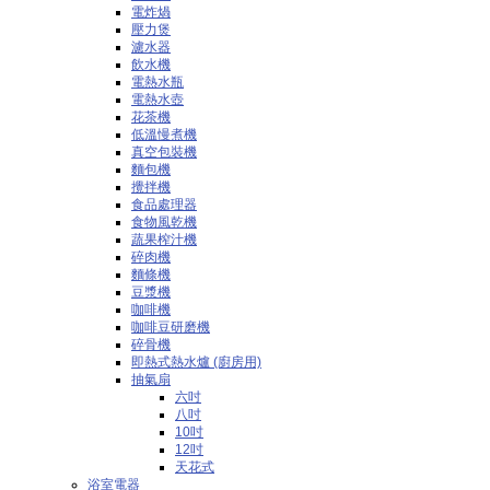
電炸煱
壓力煲
濾水器
飲水機
電熱水瓶
電熱水壺
花茶機
低溫慢煮機
真空包裝機
麵包機
攪拌機
食品處理器
食物風乾機
蔬果榨汁機
碎肉機
麵條機
豆漿機
咖啡機
咖啡豆研磨機
碎骨機
即熱式熱水爐 (廚房用)
抽氣扇
六吋
八吋
10吋
12吋
天花式
浴室電器