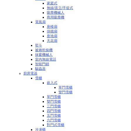
家庭式
無線/直立/手提式
吸塵機械人
商用吸塵機
電風扇
座檯扇
掛牆扇
座地扇
天花扇
熨斗
被褥乾燥機
抹窗機械人
室內無線電話
智能門鎖
驅蟲器
廚房電器
雪櫃
嵌入式
單門雪櫃
雙門雪櫃
單門雪櫃
雙門雪櫃
三門雪櫃
四門雪櫃
五門雪櫃
六門雪櫃
對門式雪櫃
冷凍櫃