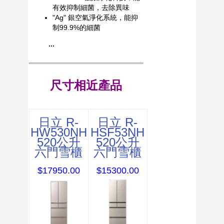
有效抑制細菌，去除異味
"Ag" 銀空氣淨化系統，能抑
制99.9%的細菌
...
尺寸相近產品
日立 R-
日立 R-
HW530NH
HSF53NH
520公升
520公升
六門雪櫃
六門雪櫃
$17950.00
$15300.00