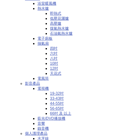
浴室暖風機
熱水爐
即熱式
低壓花灑爐
高壓爐
煤氣熱水爐
石油氣熱水爐
電子廁板
抽氣扇
四吋
六吋
八吋
10吋
12吋
天花式
電風筒
影音產品
電視機
19-32吋
33-43吋
44-55吋
56-65吋
66吋 及 以上
藍光/DVD播放機
音響
錄音機
個人護理產品
水牙線