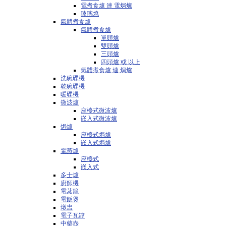
電煮食爐 連 電焗爐
玻璃燒
氣體煮食爐
氣體煮食爐
單頭爐
雙頭爐
三頭爐
四頭爐 或 以上
氣體煮食爐 連 焗爐
洗碗碟機
乾碗碟機
暖碟機
微波爐
座檯式微波爐
嵌入式微波爐
焗爐
座檯式焗爐
嵌入式焗爐
電蒸爐
座檯式
嵌入式
多士爐
廚師機
電蒸籠
電飯煲
燉盅
電子瓦罉
中藥壺