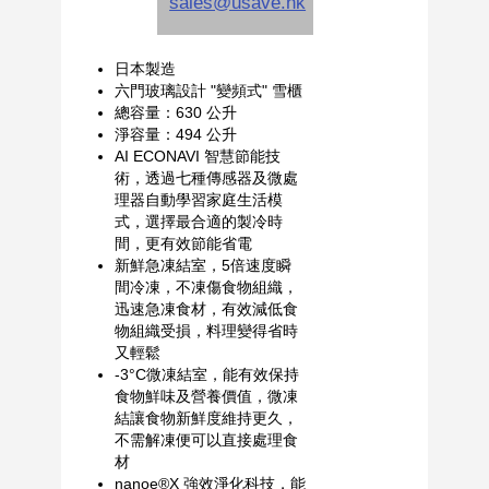
日本製造
六門玻璃設計 "變頻式" 雪櫃
總容量：630 公升
淨容量：494 公升
AI ECONAVI 智慧節能技
術，透過七種傳感器及微處
理器自動學習家庭生活模
式，選擇最合適的製冷時
間，更有效節能省電
新鮮急凍結室，5倍速度瞬
間冷凍，不凍傷食物組織，
迅速急凍食材，有效減低食
物組織受損，料理變得省時
又輕鬆
-3°C微凍結室，能有效保持
食物鮮味及營養價值，微凍
結讓食物新鮮度維持更久，
不需解凍便可以直接處理食
材
nanoe®X 強效淨化科技，能