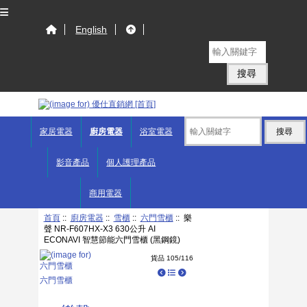
English
家居電器
廚房電器
浴室電器
影音產品
個人護理產品
商用電器
首頁
::
廚房電器
::
雪櫃
::
六門雪櫃
:: 樂
聲 NR-F607HX-X3 630公升 AI
ECONAVI 智慧節能六門雪櫃 (黑鋼鏡)
貨品 105/116
六門雪櫃