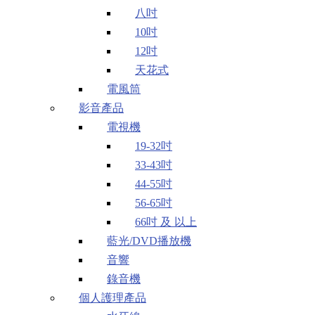
八吋
10吋
12吋
天花式
電風筒
影音產品
電視機
19-32吋
33-43吋
44-55吋
56-65吋
66吋 及 以上
藍光/DVD播放機
音響
錄音機
個人護理產品