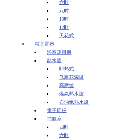
六吋
八吋
10吋
12吋
天花式
浴室電器
浴室暖風機
熱水爐
即熱式
低壓花灑爐
高壓爐
煤氣熱水爐
石油氣熱水爐
電子廁板
抽氣扇
四吋
六吋