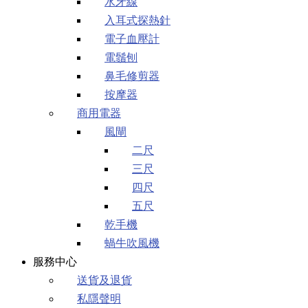
水牙線
入耳式探熱針
電子血壓計
電鬚刨
鼻毛修剪器
按摩器
商用電器
風閘
二尺
三尺
四尺
五尺
乾手機
蝸牛吹風機
服務中心
送貨及退貨
私隱聲明