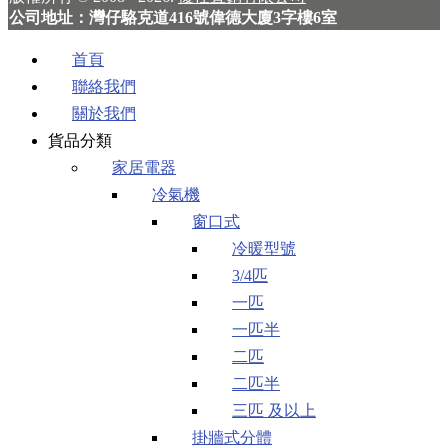
公司地址：灣仔駱克道416號偉德大廈3字樓6室
首頁
聯絡我們
關於我們
貨品分類
家居電器
冷氣機
窗口式
冷暖型號
3/4匹
一匹
一匹半
二匹
二匹半
三匹 及以上
掛牆式分體