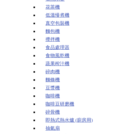
花茶機
低溫慢煮機
真空包裝機
麵包機
攪拌機
食品處理器
食物風乾機
蔬果榨汁機
碎肉機
麵條機
豆漿機
咖啡機
咖啡豆研磨機
碎骨機
即熱式熱水爐 (廚房用)
抽氣扇