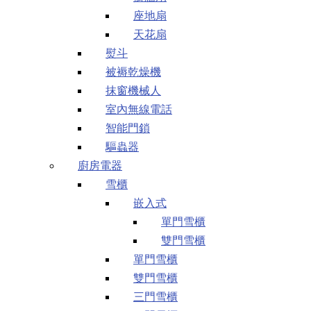
座地扇
天花扇
熨斗
被褥乾燥機
抹窗機械人
室內無線電話
智能門鎖
驅蟲器
廚房電器
雪櫃
嵌入式
單門雪櫃
雙門雪櫃
單門雪櫃
雙門雪櫃
三門雪櫃