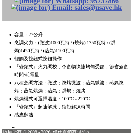
容量：27公升
烹調火力：(微波)1000瓦特 / (燒烤) 1350瓦特 / (烘
焗)1450瓦特 / (蒸氣)1100瓦特
輕觸及旋鈕式按鈕操作
『變頻式』火力調校，令食物快捷均勻受熱，節省煮食
時間/耗電量
八種烹調方法：微波；燒烤微波；蒸氣微波；蒸氣燒
烤；蒸氣烘焗；蒸氣；烘焗；燒烤
烘焗模式可選擇溫度：100°C - 220°C
『變頻式』超速解凍，縮短解凍時間
感應翻熱
...
版權所有 © 2008 - 2026.
優仕直銷有限公司