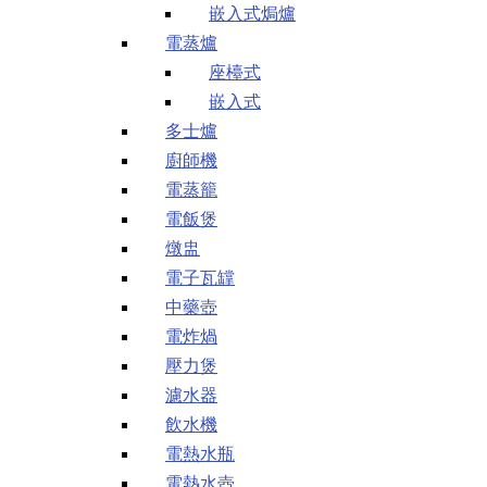
嵌入式焗爐
電蒸爐
座檯式
嵌入式
多士爐
廚師機
電蒸籠
電飯煲
燉盅
電子瓦罉
中藥壺
電炸煱
壓力煲
濾水器
飲水機
電熱水瓶
電熱水壺