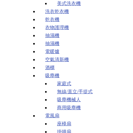
美式洗衣機
洗衣乾衣機
乾衣機
衣物護理機
抽濕機
抽濕機
電暖爐
空氣清新機
酒櫃
吸塵機
家庭式
無線/直立/手提式
吸塵機械人
商用吸塵機
電風扇
座檯扇
掛牆扇