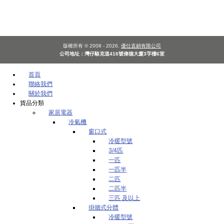
版權所有 © 2008 - 2026.
優仕直銷有限公司
公司地址：灣仔駱克道416號偉德大廈3字樓6室
首頁
聯絡我們
關於我們
貨品分類
家居電器
冷氣機
窗口式
冷暖型號
3/4匹
一匹
一匹半
二匹
二匹半
三匹 及以上
掛牆式分體
冷暖型號