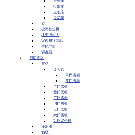
座檯扇
掛牆扇
座地扇
天花扇
熨斗
被褥乾燥機
抹窗機械人
室內無線電話
智能門鎖
驅蟲器
廚房電器
雪櫃
嵌入式
單門雪櫃
雙門雪櫃
單門雪櫃
雙門雪櫃
三門雪櫃
四門雪櫃
五門雪櫃
六門雪櫃
對門式雪櫃
冷凍櫃
酒櫃