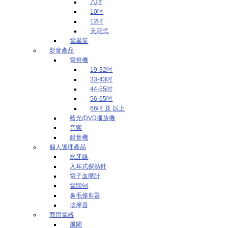
八吋
10吋
12吋
天花式
電風筒
影音產品
電視機
19-32吋
33-43吋
44-55吋
56-65吋
66吋 及 以上
藍光/DVD播放機
音響
錄音機
個人護理產品
水牙線
入耳式探熱針
電子血壓計
電鬚刨
鼻毛修剪器
按摩器
商用電器
風閘