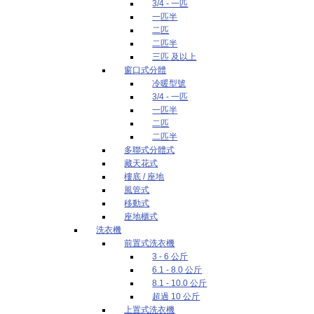
3/4 - 一匹
一匹半
二匹
二匹半
三匹 及以上
窗口式分體
冷暖型號
3/4 - 一匹
一匹半
二匹
二匹半
多聯式分體式
藏天花式
樓底 / 座地
風管式
移動式
座地櫃式
洗衣機
前置式洗衣機
3 - 6 公斤
6.1 - 8.0 公斤
8.1 - 10.0 公斤
超過 10 公斤
上置式洗衣機