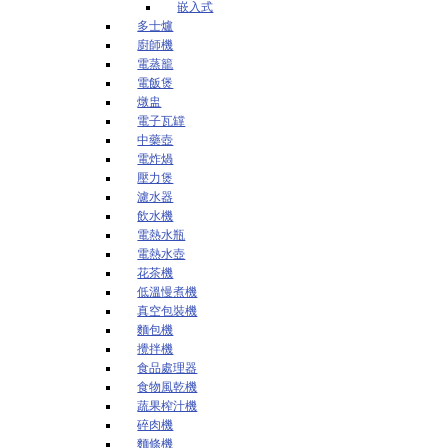
嵌入式
多士爐
廚師機
電蒸籠
電飯煲
燉盅
電子瓦罉
中藥壺
電炸煱
壓力煲
濾水器
飲水機
電熱水瓶
電熱水壺
花茶機
低溫慢煮機
真空包裝機
麵包機
攪拌機
食品處理器
食物風乾機
蔬果榨汁機
碎肉機
麵條機