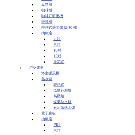
豆漿機
咖啡機
咖啡豆研磨機
碎骨機
即熱式熱水爐 (廚房用)
抽氣扇
六吋
八吋
10吋
12吋
天花式
浴室電器
浴室暖風機
熱水爐
即熱式
低壓花灑爐
高壓爐
煤氣熱水爐
石油氣熱水爐
電子廁板
抽氣扇
四吋
六吋