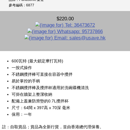
參考編碼：6877
$220.00
600瓦特 (最大鎖定摩打瓦特)
一按式操作
不銹鋼攪拌棒可直接在容器中攪拌
易於掌控的手柄
不銹鋼攪拌棒及攪拌杯適用於洗碗碟機清洗
可掛在牆架上整潔收納
配備上蓋兼防滑墊的0.7L攪拌杯
尺寸：64闊 x 397高 x 70深 毫米
保用：一年
註：自取貨品；貨品為全新行貨，並由香港總代理保養。