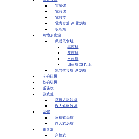
電磁爐
電熱爐
電熱盤
電煮食爐 連 電焗爐
玻璃燒
氣體煮食爐
氣體煮食爐
單頭爐
雙頭爐
三頭爐
四頭爐 或 以上
氣體煮食爐 連 焗爐
洗碗碟機
乾碗碟機
暖碟機
微波爐
座檯式微波爐
嵌入式微波爐
焗爐
座檯式焗爐
嵌入式焗爐
電蒸爐
座檯式