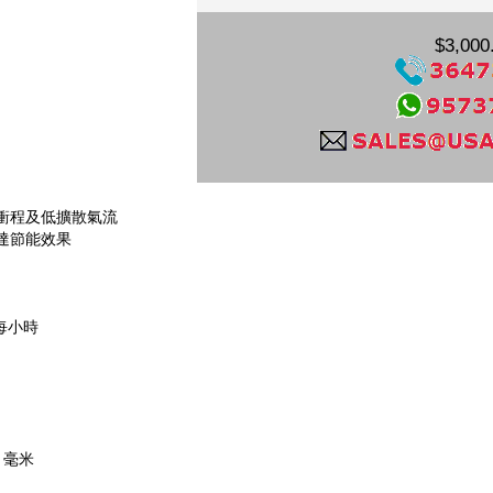
$3,000
衝程及低擴散氣流
達節能效果
/每小時
深 毫米