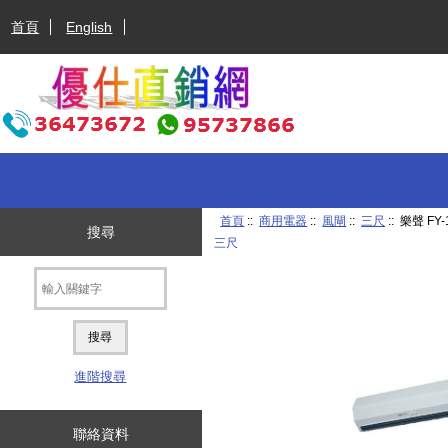
首頁
English
首頁
::
商用電器
::
風閘
::
三尺
:: 樂聲 FY
搜尋
三尺
進階搜尋
聯絡資料