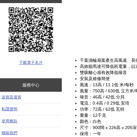
千葉渦輪扇葉產生高風速、長
下載電子名片
高效能馬達可降低耗電量，以
雙吸離心扇有效降低噪音
安裝及維修簡便
風速：13高 / 11.1低 米/每秒
服務中心
風量：750高 / 630低 立方米
噪音：46高 / 42低 分貝
送貨及退貨
電流：0.4高 / 0.29低 安培
私隱聲明
功率：72高 / 62低 瓦特
重量：12千克
使用條款
顏色︰白色
尺寸：900闊 x 226高 x 205
聯絡我們
保用：一年