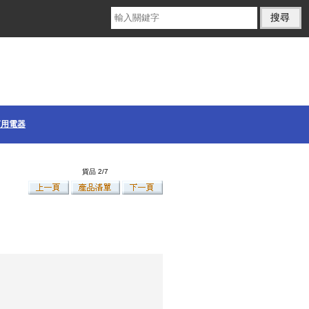
商用電器
貨品 2/7