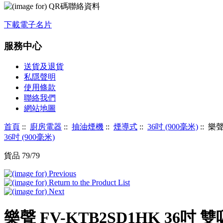
下載電子名片
服務中心
送貨及退貨
私隱聲明
使用條款
聯絡我們
網站地圖
首頁
::
廚房電器
::
抽油煙機
::
煙導式
::
36吋 (900毫米)
:: 樂
36吋 (900毫米)
貨品 79/79
樂聲 FV-KTB2SD1HK 36吋