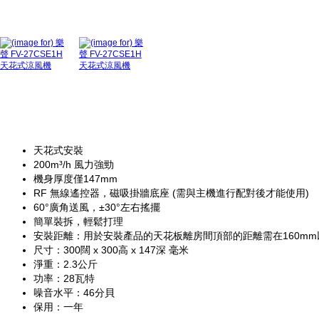
天花式安裝
200m³/h 風力強勁
機身厚度僅147mm
RF 無線遙控器，磁吸掛牆底座 (需與主機進行配對後才能使用)
60°廣角送風，±30°左右搖擺
簡單裝拆，輕鬆打理
安裝距離：用於安裝產品的天花板離房間頂部的距離需在160mm
尺寸：300闊 x 300高 x 147深 毫米
淨重：2.3公斤
功率：28瓦特
噪音水平：46分貝
保用：一年