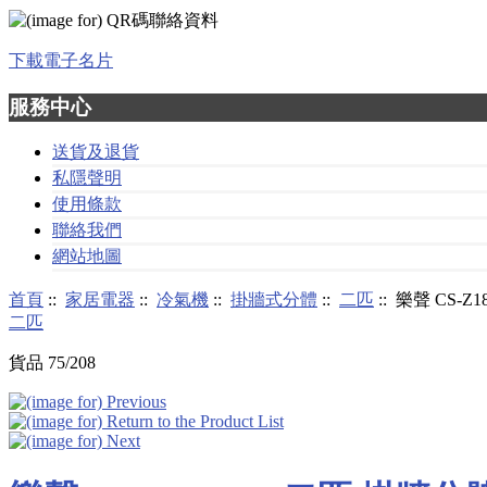
下載電子名片
服務中心
送貨及退貨
私隱聲明
使用條款
聯絡我們
網站地圖
首頁
::
家居電器
::
冷氣機
::
掛牆式分體
::
二匹
:: 樂聲 CS
二匹
貨品 75/208