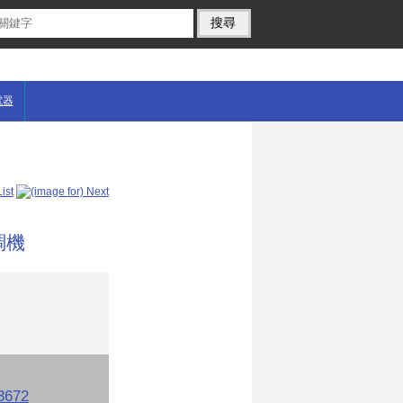
電器
調機