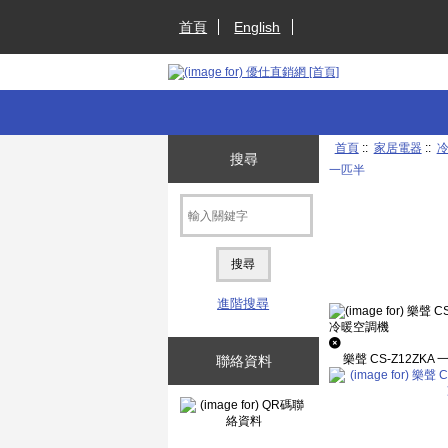
首頁
English
首頁
::
家居電器
::
搜尋
一匹半
進階搜尋
樂聲 CS-Z12ZK
聯絡資料