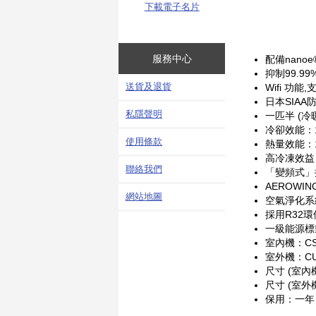
下載電子名片
服務中心
配備nanoe
抑制99.99
送貨及退貨
Wifi 功能,
日本SIAA
私隱聲明
一匹半 (冷
冷卻效能：11
使用條款
熱量效能：13
高冷凍效益 (
聯絡我們
「變頻式」
AEROWI
網站地圖
空氣淨化系統：
採用R32
一級能源標
室內機：CS-
室外機：CU-
尺寸 (室內機
尺寸 (室外機
保用：一年 