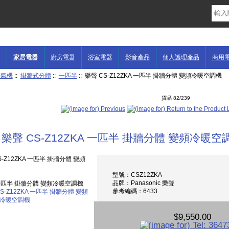
家居電器
廚房電器
浴室電器
影音產品
個人護理產品
商用
冷氣機
::
掛牆式分體
::
一匹半
:: 樂聲 CS-Z12ZKA 一匹半 掛牆分體 變頻冷暖空調機
貨品 82/239
樂聲 CS-Z12ZKA 一匹半 掛牆分體 變頻冷暖空
型號：CSZ12ZKA
品牌：Panasonic 樂聲
A 一匹半 掛牆分體 變頻冷暖空調機
參考編碼：6433
$9,550.00