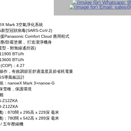
®X Mark 3空氣淨化系統
%新型冠狀病毒(SARS-CoV-2)
支援Panasonic Comfort Cloud 應用程式
防塵/防霉塗層， 打造潔淨機身
暖型 - 附無線遙控器)
900 BTU/h
600 BTU/h
COP)：4.27
操作，有效調節至舒適溫度及節省耗電量
NGS導風板設計
nanoeX Mark 3+nanoe-G
環保雪種，保護環境
籤
Z12ZKA
Z12ZKA
)：870闊 x 295高 x 229深 毫米
)：780闊 x 542高 x 289深 毫米
/ 五年壓縮機