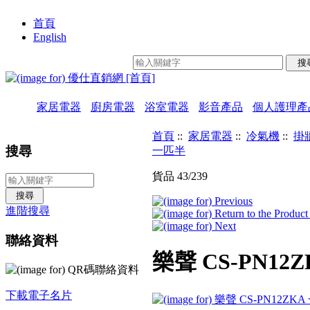
首頁
English
家居電器
廚房電器
浴室電器
影音產品
個人護理產
首頁
::
家居電器
::
冷氣機
::
掛
搜尋
一匹半
貨品 43/239
進階搜尋
聯絡資料
樂聲 CS-PN1
下載電子名片