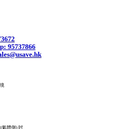
環境
2(氣體側) 吋