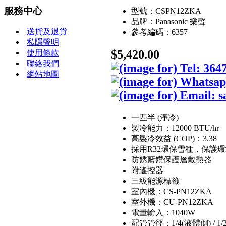
服務中心
型號：CSPN12ZKA
品牌：Panasonic 樂聲
送貨及退貨
參考編碼：6357
私隱聲明
$5,420.00
使用條款
聯絡我們
網站地圖
一匹半 (淨冷)
製冷能力：12000 BTU/hr
高製冷效益 (COP)：3.38
採用R32環保雪種，保護
防銹藍鑽保護層散熱器
附遙控器
三級能源標籤
室內機：CS-PN12ZKA
室外機：CU-PN12ZKA
電量輸入：1040W
配管管徑：1/4(液體側) / 1/