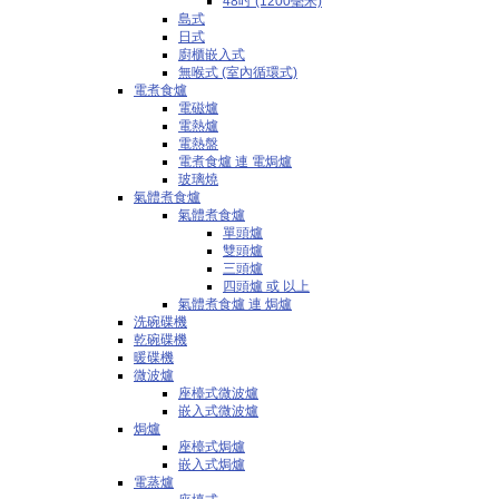
48吋 (1200毫米)
島式
日式
廚櫃嵌入式
無喉式 (室內循環式)
電煮食爐
電磁爐
電熱爐
電熱盤
電煮食爐 連 電焗爐
玻璃燒
氣體煮食爐
氣體煮食爐
單頭爐
雙頭爐
三頭爐
四頭爐 或 以上
氣體煮食爐 連 焗爐
洗碗碟機
乾碗碟機
暖碟機
微波爐
座檯式微波爐
嵌入式微波爐
焗爐
座檯式焗爐
嵌入式焗爐
電蒸爐