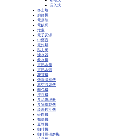
座檯式
嵌入式
多士爐
廚師機
電蒸籠
電飯煲
燉盅
電子瓦罉
中藥壺
電炸煱
壓力煲
濾水器
飲水機
電熱水瓶
電熱水壺
花茶機
低溫慢煮機
真空包裝機
麵包機
攪拌機
食品處理器
食物風乾機
蔬果榨汁機
碎肉機
麵條機
豆漿機
咖啡機
咖啡豆研磨機