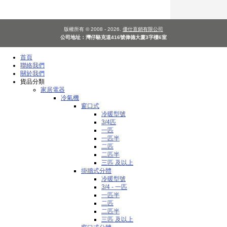
版權所有 © 2008 - 2026.
優仕直銷有限公司
公司地址：灣仔駱克道416號偉德大廈3字樓6室
首頁
聯絡我們
關於我們
貨品分類
家居電器
冷氣機
窗口式
冷暖型號
3/4匹
一匹
一匹半
二匹
二匹半
三匹 及以上
掛牆式分體
冷暖型號
3/4 - 一匹
一匹半
二匹
二匹半
三匹 及以上