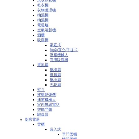
洗衣乾衣機
乾衣機
衣物護理機
抽濕機
抽濕機
電暖爐
空氣清新機
酒櫃
吸塵機
家庭式
無線/直立/手提式
吸塵機械人
商用吸塵機
電風扇
座檯扇
掛牆扇
座地扇
天花扇
熨斗
被褥乾燥機
抹窗機械人
室內無線電話
智能門鎖
驅蟲器
廚房電器
雪櫃
嵌入式
單門雪櫃