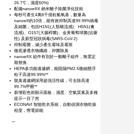
26.7℃，濕度60%)
配備nanoe®X 納米離子除菌淨化技術
每秒可產生4萬8千億粒氫氧基，數量為
nanoe®的10倍，能有效抑制高達99.99%病毒
及細菌，包括H1N1(人類豬流感)、H5N1(禽
流感)、O157(大腸桿菌)、金黃葡萄球菌(抗藥
性) 及新型冠狀病毒(SARS-CoV-2)
抑制霉菌，減少產生霉味及霉斑
徹底滲透衣物纖維，抑菌除臭
nanoe®X 組件有別於一般離子組件，無需定
期替換
HEPA多功能過濾網，能阻隔PM2.5微細懸浮
粒子高達99.99%**
脫臭過濾網採用超強活性碳，可去除高達
99.7%甲醛**
新增彩色前顯示面板，濕度、空氣質素及多種
提示一目了然
ECONAVI 智能乾衣系統，自動偵測衣物乾燥
程度，慳電節能
...