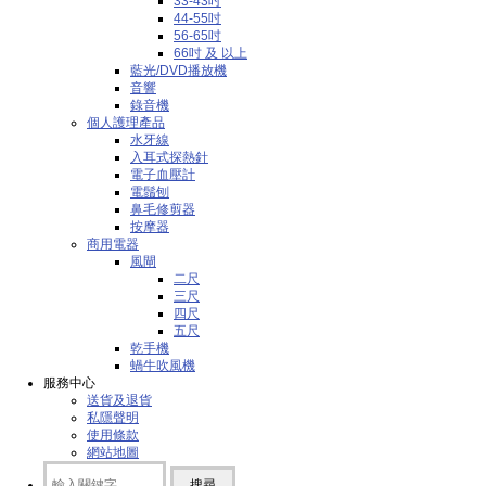
33-43吋
44-55吋
56-65吋
66吋 及 以上
藍光/DVD播放機
音響
錄音機
個人護理產品
水牙線
入耳式探熱針
電子血壓計
電鬚刨
鼻毛修剪器
按摩器
商用電器
風閘
二尺
三尺
四尺
五尺
乾手機
蝸牛吹風機
服務中心
送貨及退貨
私隱聲明
使用條款
網站地圖