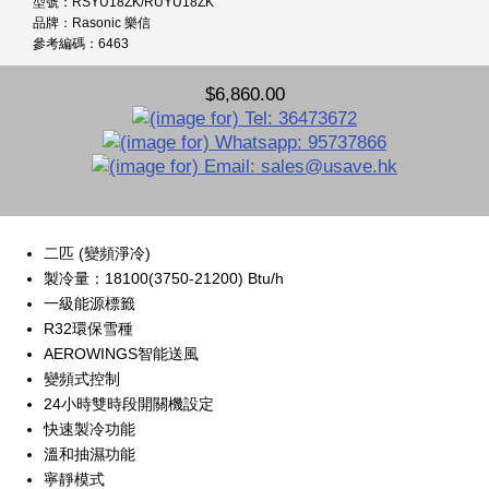
型號：RSYU18ZK/RUYU18ZK
品牌：Rasonic 樂信
參考編碼：6463
$6,860.00
二匹 (變頻淨冷)
製冷量：18100(3750-21200) Btu/h
一級能源標籤
R32環保雪種
AEROWINGS智能送風
變頻式控制
24小時雙時段開關機設定
快速製冷功能
溫和抽濕功能
寧靜模式