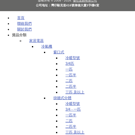
版權所有 © 2008 - 2026.
優仕直銷有限公司
公司地址：灣仔駱克道416號偉德大廈3字樓6室
首頁
聯絡我們
關於我們
貨品分類
家居電器
冷氣機
窗口式
冷暖型號
3/4匹
一匹
一匹半
二匹
二匹半
三匹 及以上
掛牆式分體
冷暖型號
3/4 - 一匹
一匹半
二匹
二匹半
三匹 及以上