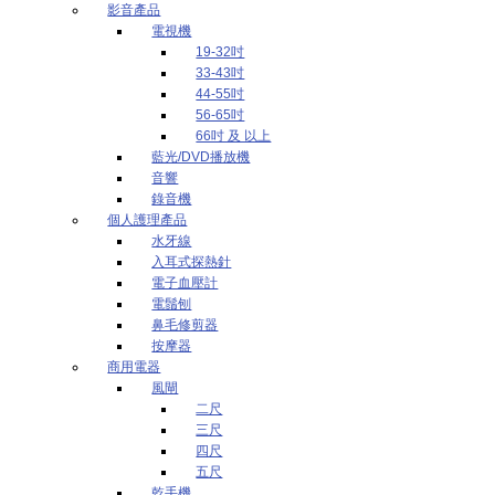
影音產品
電視機
19-32吋
33-43吋
44-55吋
56-65吋
66吋 及 以上
藍光/DVD播放機
音響
錄音機
個人護理產品
水牙線
入耳式探熱針
電子血壓計
電鬚刨
鼻毛修剪器
按摩器
商用電器
風閘
二尺
三尺
四尺
五尺
乾手機