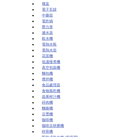
燉盅
電子瓦罉
中藥壺
電炸煱
壓力煲
濾水器
飲水機
電熱水瓶
電熱水壺
花茶機
低溫慢煮機
真空包裝機
麵包機
攪拌機
食品處理器
食物風乾機
蔬果榨汁機
碎肉機
麵條機
豆漿機
咖啡機
咖啡豆研磨機
碎骨機