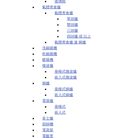
玻璃燒
氣體煮食爐
氣體煮食爐
單頭爐
雙頭爐
三頭爐
四頭爐 或 以上
氣體煮食爐 連 焗爐
洗碗碟機
乾碗碟機
暖碟機
微波爐
座檯式微波爐
嵌入式微波爐
焗爐
座檯式焗爐
嵌入式焗爐
電蒸爐
座檯式
嵌入式
多士爐
廚師機
電蒸籠
電飯煲