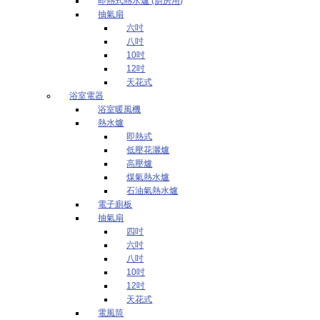
即熱式熱水爐 (廚房用)
抽氣扇
六吋
八吋
10吋
12吋
天花式
浴室電器
浴室暖風機
熱水爐
即熱式
低壓花灑爐
高壓爐
煤氣熱水爐
石油氣熱水爐
電子廁板
抽氣扇
四吋
六吋
八吋
10吋
12吋
天花式
電風筒