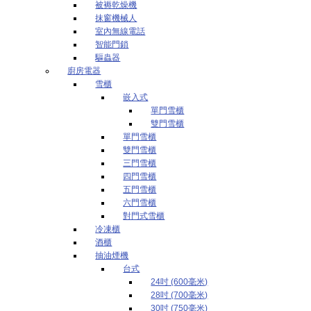
被褥乾燥機
抹窗機械人
室內無線電話
智能門鎖
驅蟲器
廚房電器
雪櫃
嵌入式
單門雪櫃
雙門雪櫃
單門雪櫃
雙門雪櫃
三門雪櫃
四門雪櫃
五門雪櫃
六門雪櫃
對門式雪櫃
冷凍櫃
酒櫃
抽油煙機
台式
24吋 (600毫米)
28吋 (700毫米)
30吋 (750毫米)