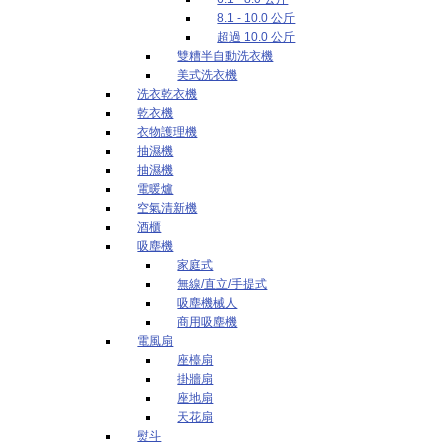
8.1 - 10.0 公斤
超過 10.0 公斤
雙糟半自動洗衣機
美式洗衣機
洗衣乾衣機
乾衣機
衣物護理機
抽濕機
抽濕機
電暖爐
空氣清新機
酒櫃
吸塵機
家庭式
無線/直立/手提式
吸塵機械人
商用吸塵機
電風扇
座檯扇
掛牆扇
座地扇
天花扇
熨斗