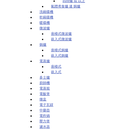
四頭爐 或 以上
氣體煮食爐 連 焗爐
洗碗碟機
乾碗碟機
暖碟機
微波爐
座檯式微波爐
嵌入式微波爐
焗爐
座檯式焗爐
嵌入式焗爐
電蒸爐
座檯式
嵌入式
多士爐
廚師機
電蒸籠
電飯煲
燉盅
電子瓦罉
中藥壺
電炸煱
壓力煲
濾水器