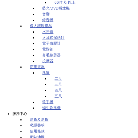
66吋 及 以上
藍光/DVD播放機
音響
錄音機
個人護理產品
水牙線
入耳式探熱針
電子血壓計
電鬚刨
鼻毛修剪器
按摩器
商用電器
風閘
二尺
三尺
四尺
五尺
乾手機
蝸牛吹風機
服務中心
送貨及退貨
私隱聲明
使用條款
網站地圖