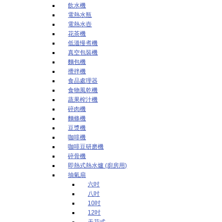
飲水機
電熱水瓶
電熱水壺
花茶機
低溫慢煮機
真空包裝機
麵包機
攪拌機
食品處理器
食物風乾機
蔬果榨汁機
碎肉機
麵條機
豆漿機
咖啡機
咖啡豆研磨機
碎骨機
即熱式熱水爐 (廚房用)
抽氣扇
六吋
八吋
10吋
12吋
天花式