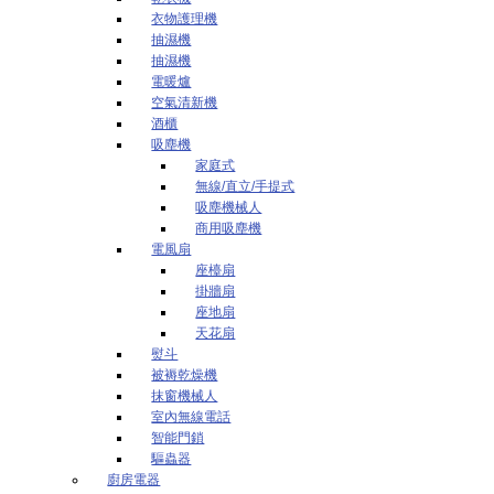
衣物護理機
抽濕機
抽濕機
電暖爐
空氣清新機
酒櫃
吸塵機
家庭式
無線/直立/手提式
吸塵機械人
商用吸塵機
電風扇
座檯扇
掛牆扇
座地扇
天花扇
熨斗
被褥乾燥機
抹窗機械人
室內無線電話
智能門鎖
驅蟲器
廚房電器