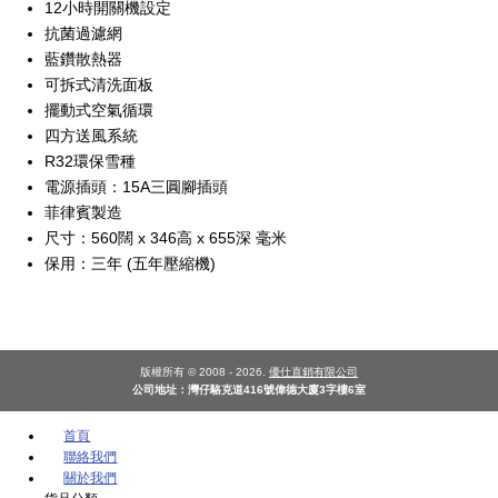
12小時開關機設定
抗菌過濾網
藍鑽散熱器
可拆式清洗面板
擺動式空氣循環
四方送風系統
R32環保雪種
電源插頭：15A三圓腳插頭
菲律賓製造
尺寸：560闊 x 346高 x 655深 毫米
保用：三年 (五年壓縮機)
版權所有 © 2008 - 2026.
優仕直銷有限公司
公司地址：灣仔駱克道416號偉德大廈3字樓6室
首頁
聯絡我們
關於我們