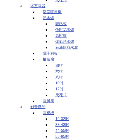
浴室電器
浴室暖風機
熱水爐
即熱式
低壓花灑爐
高壓爐
煤氣熱水爐
石油氣熱水爐
電子廁板
抽氣扇
四吋
六吋
八吋
10吋
12吋
天花式
電風筒
影音產品
電視機
19-32吋
33-43吋
44-55吋
56-65吋