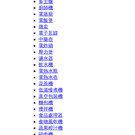
多士爐
廚師機
電蒸籠
電飯煲
燉盅
電子瓦罉
中藥壺
電炸煱
壓力煲
濾水器
飲水機
電熱水瓶
電熱水壺
花茶機
低溫慢煮機
真空包裝機
麵包機
攪拌機
食品處理器
食物風乾機
蔬果榨汁機
碎肉機