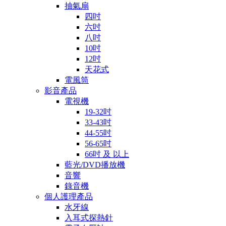
抽氣扇
四吋
六吋
八吋
10吋
12吋
天花式
電風筒
影音產品
電視機
19-32吋
33-43吋
44-55吋
56-65吋
66吋 及 以上
藍光/DVD播放機
音響
錄音機
個人護理產品
水牙線
入耳式探熱針