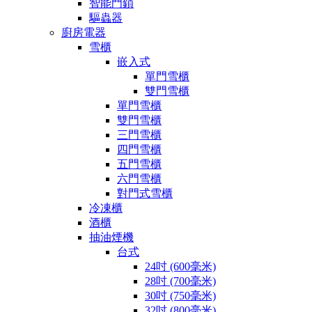
智能門鎖
驅蟲器
廚房電器
雪櫃
嵌入式
單門雪櫃
雙門雪櫃
單門雪櫃
雙門雪櫃
三門雪櫃
四門雪櫃
五門雪櫃
六門雪櫃
對門式雪櫃
冷凍櫃
酒櫃
抽油煙機
台式
24吋 (600毫米)
28吋 (700毫米)
30吋 (750毫米)
32吋 (800毫米)