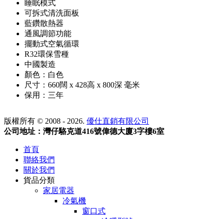
睡眠模式
可拆式清洗面板
藍鑽散熱器
通風調節功能
擺動式空氣循環
R32環保雪種
中國製造
顏色：白色
尺寸：660闊 x 428高 x 800深 毫米
保用：三年
版權所有 © 2008 - 2026.
優仕直銷有限公司
公司地址：灣仔駱克道416號偉德大廈3字樓6室
首頁
聯絡我們
關於我們
貨品分類
家居電器
冷氣機
窗口式