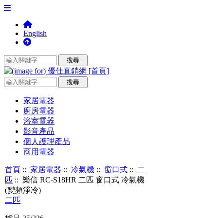
English
家居電器
廚房電器
浴室電器
影音產品
個人護理產品
商用電器
首頁
::
家居電器
::
冷氣機
::
窗口式
::
二
匹
:: 樂信 RC-S18HR 二匹 窗口式 冷氣機
(變頻淨冷)
二匹