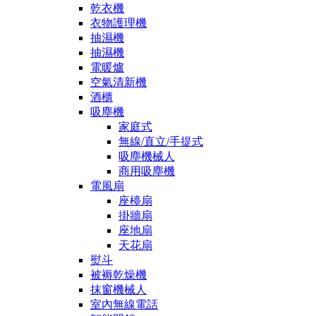
乾衣機
衣物護理機
抽濕機
抽濕機
電暖爐
空氣清新機
酒櫃
吸塵機
家庭式
無線/直立/手提式
吸塵機械人
商用吸塵機
電風扇
座檯扇
掛牆扇
座地扇
天花扇
熨斗
被褥乾燥機
抹窗機械人
室內無線電話