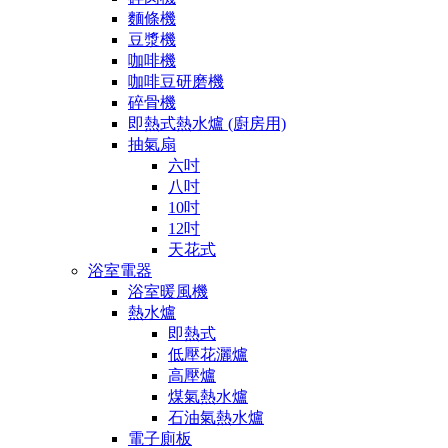
麵條機
豆漿機
咖啡機
咖啡豆研磨機
碎骨機
即熱式熱水爐 (廚房用)
抽氣扇
六吋
八吋
10吋
12吋
天花式
浴室電器
浴室暖風機
熱水爐
即熱式
低壓花灑爐
高壓爐
煤氣熱水爐
石油氣熱水爐
電子廁板