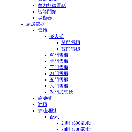
室內無線電話
智能門鎖
驅蟲器
廚房電器
雪櫃
嵌入式
單門雪櫃
雙門雪櫃
單門雪櫃
雙門雪櫃
三門雪櫃
四門雪櫃
五門雪櫃
六門雪櫃
對門式雪櫃
冷凍櫃
酒櫃
抽油煙機
台式
24吋 (600毫米)
28吋 (700毫米)