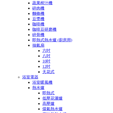
蔬果榨汁機
碎肉機
麵條機
豆漿機
咖啡機
咖啡豆研磨機
碎骨機
即熱式熱水爐 (廚房用)
抽氣扇
六吋
八吋
10吋
12吋
天花式
浴室電器
浴室暖風機
熱水爐
即熱式
低壓花灑爐
高壓爐
煤氣熱水爐