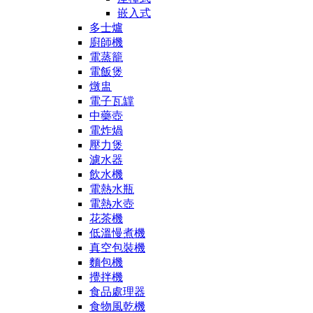
嵌入式
多士爐
廚師機
電蒸籠
電飯煲
燉盅
電子瓦罉
中藥壺
電炸煱
壓力煲
濾水器
飲水機
電熱水瓶
電熱水壺
花茶機
低溫慢煮機
真空包裝機
麵包機
攪拌機
食品處理器
食物風乾機