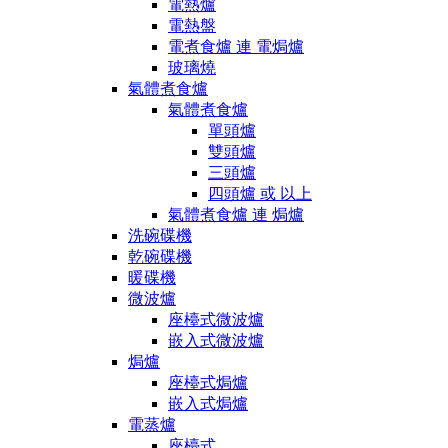
電熱爐
電熱盤
電煮食爐 連 電焗爐
玻璃燒
氣體煮食爐
氣體煮食爐
單頭爐
雙頭爐
三頭爐
四頭爐 或 以上
氣體煮食爐 連 焗爐
洗碗碟機
乾碗碟機
暖碟機
微波爐
座檯式微波爐
嵌入式微波爐
焗爐
座檯式焗爐
嵌入式焗爐
電蒸爐
座檯式