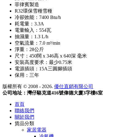
菲律賓製造
R32環保雪種雪種
冷卻效能：7400 Btu/h
耗電量：3.3A
電量輸入：554瓦
抽濕量：1.3 L/h
空氣流量：7.0 m³/min
淨重：28公斤
尺寸：450闊 x 346高 x 640深 毫米
安裝高度要求：最少0.75米
電源插頭：15A三圓腳插頭
保用：三年
版權所有 © 2008 - 2026.
優仕直銷有限公司
公司地址：灣仔駱克道416號偉德大廈3字樓6室
首頁
聯絡我們
關於我們
貨品分類
家居電器
冷氣機