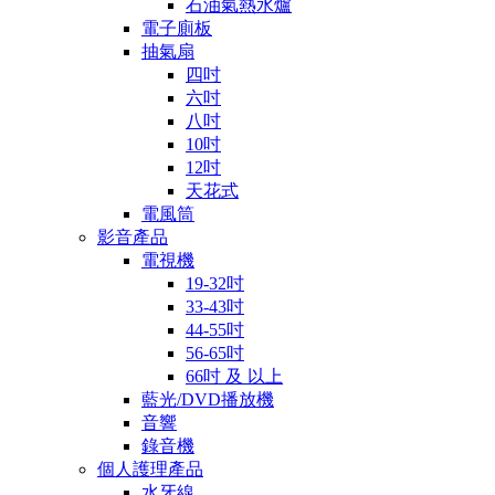
石油氣熱水爐
電子廁板
抽氣扇
四吋
六吋
八吋
10吋
12吋
天花式
電風筒
影音產品
電視機
19-32吋
33-43吋
44-55吋
56-65吋
66吋 及 以上
藍光/DVD播放機
音響
錄音機
個人護理產品
水牙線