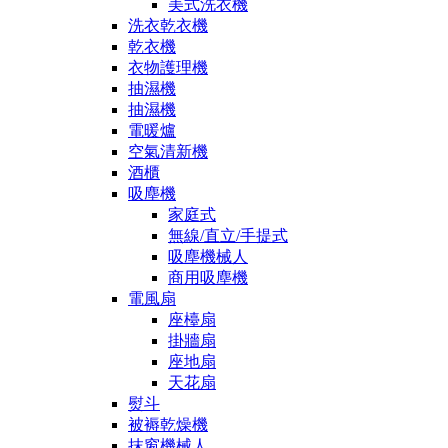
美式洗衣機
洗衣乾衣機
乾衣機
衣物護理機
抽濕機
抽濕機
電暖爐
空氣清新機
酒櫃
吸塵機
家庭式
無線/直立/手提式
吸塵機械人
商用吸塵機
電風扇
座檯扇
掛牆扇
座地扇
天花扇
熨斗
被褥乾燥機
抹窗機械人