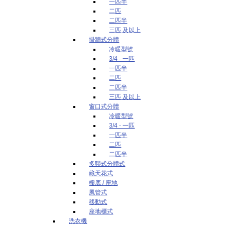
一匹半
二匹
二匹半
三匹 及以上
掛牆式分體
冷暖型號
3/4 - 一匹
一匹半
二匹
二匹半
三匹 及以上
窗口式分體
冷暖型號
3/4 - 一匹
一匹半
二匹
二匹半
多聯式分體式
藏天花式
樓底 / 座地
風管式
移動式
座地櫃式
洗衣機