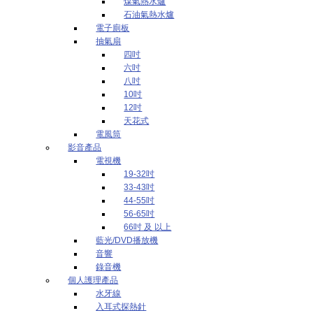
煤氣熱水爐
石油氣熱水爐
電子廁板
抽氣扇
四吋
六吋
八吋
10吋
12吋
天花式
電風筒
影音產品
電視機
19-32吋
33-43吋
44-55吋
56-65吋
66吋 及 以上
藍光/DVD播放機
音響
錄音機
個人護理產品
水牙線
入耳式探熱針