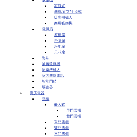
家庭式
無線/直立/手提式
吸塵機械人
商用吸塵機
電風扇
座檯扇
掛牆扇
座地扇
天花扇
熨斗
被褥乾燥機
抹窗機械人
室內無線電話
智能門鎖
驅蟲器
廚房電器
雪櫃
嵌入式
單門雪櫃
雙門雪櫃
單門雪櫃
雙門雪櫃
三門雪櫃