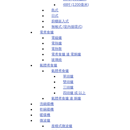
48吋 (1200毫米)
島式
日式
廚櫃嵌入式
無喉式 (室內循環式)
電煮食爐
電磁爐
電熱爐
電熱盤
電煮食爐 連 電焗爐
玻璃燒
氣體煮食爐
氣體煮食爐
單頭爐
雙頭爐
三頭爐
四頭爐 或 以上
氣體煮食爐 連 焗爐
洗碗碟機
乾碗碟機
暖碟機
微波爐
座檯式微波爐