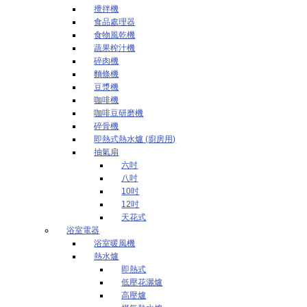
攪拌機
食品處理器
食物風乾機
蔬果榨汁機
碎肉機
麵條機
豆漿機
咖啡機
咖啡豆研磨機
碎骨機
即熱式熱水爐 (廚房用)
抽氣扇
六吋
八吋
10吋
12吋
天花式
浴室電器
浴室暖風機
熱水爐
即熱式
低壓花灑爐
高壓爐