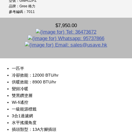
型號：GWH12PZ
品牌：Gree 格力
參考編碼：7011
$7,950.00
一匹半
冷卻效能：12000 BTU/hr
供暖效能：8900 BTU/hr
變頻冷暖
雙黑鑽塗層
Wi-fi遙控
一級能源標籤
3合1過濾網
水平搖擺角度
插頭類型：13A方腳插頭