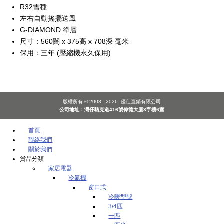
R32雪種
左右自動搖擺送風
G-DIAMOND 塗層
尺寸：560闊 x 375高 x 708深 毫米
保用：三年 (壓縮機永久保用)
版權所有 © 2008 - 2026.
優仕直銷有限公司
公司地址：灣仔駱克道416號偉德大廈3字樓6室
首頁
聯絡我們
關於我們
貨品分類
家居電器
冷氣機
窗口式
冷暖型號
3/4匹
一匹