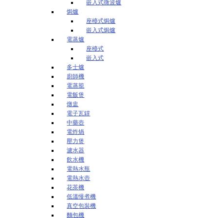
嵌入式微波爐
焗爐
座檯式焗爐
嵌入式焗爐
電蒸爐
座檯式
嵌入式
多士爐
廚師機
電蒸籠
電飯煲
燉盅
電子瓦罉
中藥壺
電炸煱
壓力煲
濾水器
飲水機
電熱水瓶
電熱水壺
花茶機
低溫慢煮機
真空包裝機
麵包機