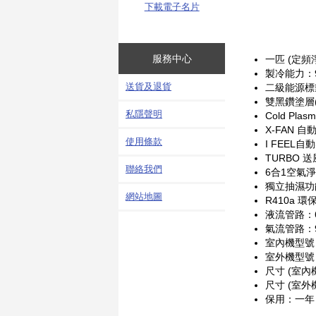
下載電子名片
服務中心
一匹 (定頻
製冷能力：91
送貨及退貨
二級能源標
雙黑鑽塗層
私隱聲明
Cold Pl
X-FAN 
使用條款
I FEEL
TURBO 送
聯絡我們
6合1空氣淨
獨立抽濕功
網站地圖
R410a 環
液流管路：6.
氣流管路：9.
室內機型號：
室外機型號：
尺寸 (室內機
尺寸 (室外機
保用：一年 