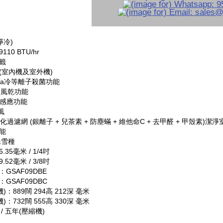
淨冷)
10 BTU/hr
籤
(室內機及室外機)
asma冷等離子殺菌功能
自動風乾功能
自動感應功能
風
化過濾網 (銀離子 + 兒茶素 + 防塵蟎 + 維他命C + 去甲醛 + 甲殼素)潔
能
保雪種
35毫米 / 1/4吋
52毫米 / 3/8吋
GSAF09DBE
GSAF09DBC
)：889闊 294高 212深 毫米
)：732闊 555高 330深 毫米
/ 五年(壓縮機)