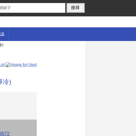
電器
冷)
淨冷)