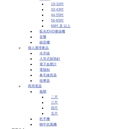
19-32吋
33-43吋
44-55吋
56-65吋
66吋 及 以上
藍光/DVD播放機
音響
錄音機
個人護理產品
水牙線
入耳式探熱針
電子血壓計
電鬚刨
鼻毛修剪器
按摩器
商用電器
風閘
二尺
三尺
四尺
五尺
乾手機
蝸牛吹風機