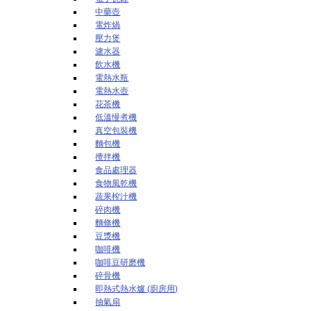
中藥壺
電炸煱
壓力煲
濾水器
飲水機
電熱水瓶
電熱水壺
花茶機
低溫慢煮機
真空包裝機
麵包機
攪拌機
食品處理器
食物風乾機
蔬果榨汁機
碎肉機
麵條機
豆漿機
咖啡機
咖啡豆研磨機
碎骨機
即熱式熱水爐 (廚房用)
抽氣扇