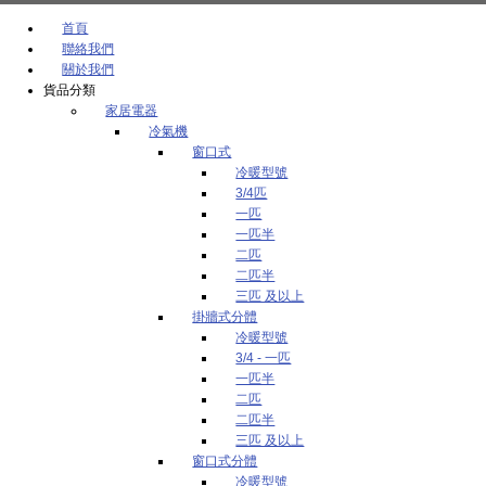
首頁
聯絡我們
關於我們
貨品分類
家居電器
冷氣機
窗口式
冷暖型號
3/4匹
一匹
一匹半
二匹
二匹半
三匹 及以上
掛牆式分體
冷暖型號
3/4 - 一匹
一匹半
二匹
二匹半
三匹 及以上
窗口式分體
冷暖型號