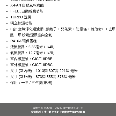
X-FAN 自動風乾功能
I FEEL自動感應功能
TURBO 送風
獨立抽濕功能
6合1空氣淨化過濾網 (銀離子 + 兒茶素 + 防塵蟎 + 維他命C + 去甲
醛 + 甲殼素)潔淨室內空氣
R410A 環保雪種
液流管路：6.35毫米 / 1/4吋
氣流管路：12.7毫米 / 1/2吋
室內機型號：GICF18DBE
室外機型號：GICF18DBC
尺寸 (室內機)：1013闊 307高 221深 毫米
尺寸 (室外機)：873闊 555高 376深 毫米
保用：一年 / 五年(壓縮機)
版權所有 © 2008 - 2026.
優仕直銷有限公司
公司地址：灣仔駱克道416號偉德大廈3字樓6室