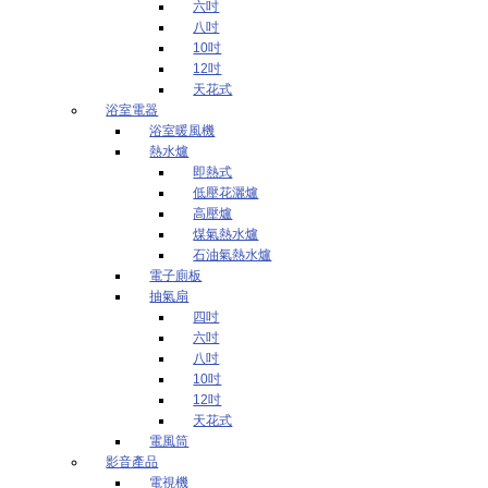
六吋
八吋
10吋
12吋
天花式
浴室電器
浴室暖風機
熱水爐
即熱式
低壓花灑爐
高壓爐
煤氣熱水爐
石油氣熱水爐
電子廁板
抽氣扇
四吋
六吋
八吋
10吋
12吋
天花式
電風筒
影音產品
電視機