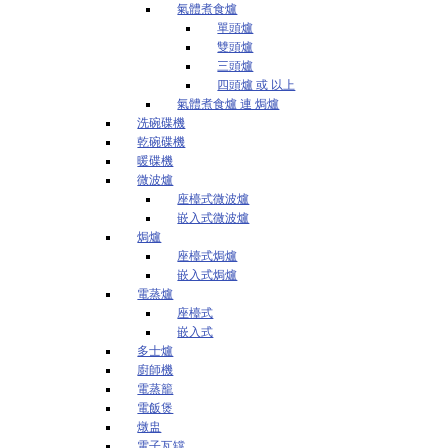
氣體煮食爐
單頭爐
雙頭爐
三頭爐
四頭爐 或 以上
氣體煮食爐 連 焗爐
洗碗碟機
乾碗碟機
暖碟機
微波爐
座檯式微波爐
嵌入式微波爐
焗爐
座檯式焗爐
嵌入式焗爐
電蒸爐
座檯式
嵌入式
多士爐
廚師機
電蒸籠
電飯煲
燉盅
電子瓦罉