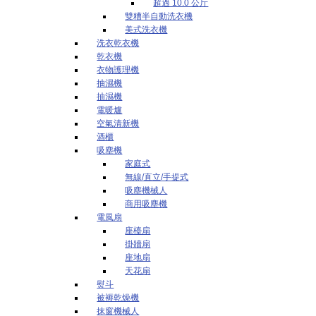
超過 10.0 公斤
雙糟半自動洗衣機
美式洗衣機
洗衣乾衣機
乾衣機
衣物護理機
抽濕機
抽濕機
電暖爐
空氣清新機
酒櫃
吸塵機
家庭式
無線/直立/手提式
吸塵機械人
商用吸塵機
電風扇
座檯扇
掛牆扇
座地扇
天花扇
熨斗
被褥乾燥機
抹窗機械人