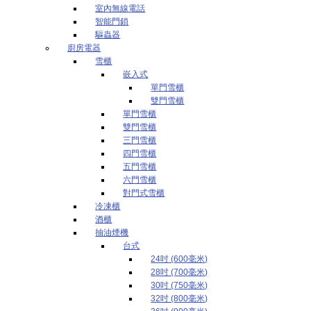
室內無線電話
智能門鎖
驅蟲器
廚房電器
雪櫃
嵌入式
單門雪櫃
雙門雪櫃
單門雪櫃
雙門雪櫃
三門雪櫃
四門雪櫃
五門雪櫃
六門雪櫃
對門式雪櫃
冷凍櫃
酒櫃
抽油煙機
台式
24吋 (600毫米)
28吋 (700毫米)
30吋 (750毫米)
32吋 (800毫米)