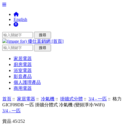
English
家居電器
廚房電器
浴室電器
影音產品
個人護理產品
商用電器
首頁
::
家居電器
::
冷氣機
::
掛牆式分體
::
3/4 - 一匹
:: 格力
GICF09DB 一匹 掛牆分體式 冷氣機 (變頻淨冷/WiFi)
3/4 - 一匹
貨品 45/252