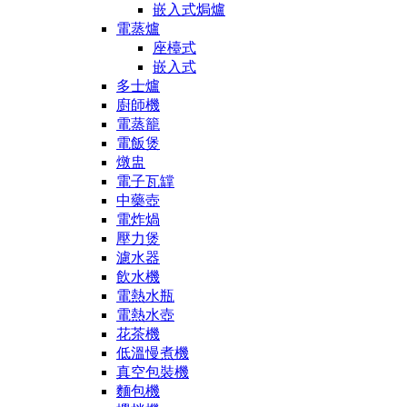
嵌入式焗爐
電蒸爐
座檯式
嵌入式
多士爐
廚師機
電蒸籠
電飯煲
燉盅
電子瓦罉
中藥壺
電炸煱
壓力煲
濾水器
飲水機
電熱水瓶
電熱水壺
花茶機
低溫慢煮機
真空包裝機
麵包機