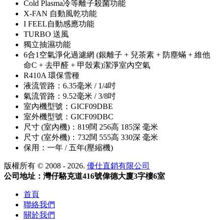
Cold Plasma冷等離子殺菌功能
X-FAN 自動風乾功能
I FEEL自動感應功能
TURBO 送風
獨立抽濕功能
6合1空氣淨化過濾網 (銀離子 + 兒茶素 + 防塵蟎 + 維他
命C + 去甲醛 + 甲殼素)潔淨室內空氣
R410A 環保雪種
液流管路：6.35毫米 / 1/4吋
氣流管路：9.52毫米 / 3/8吋
室內機型號：GICF09DBE
室外機型號：GICF09DBC
尺寸 (室內機)：819闊 256高 185深 毫米
尺寸 (室外機)：732闊 555高 330深 毫米
保用：一年 / 五年(壓縮機)
版權所有 © 2008 - 2026.
優仕直銷有限公司
公司地址：灣仔駱克道416號偉德大廈3字樓6室
首頁
聯絡我們
關於我們