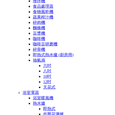
攪拌機
食品處理器
食物風乾機
蔬果榨汁機
碎肉機
麵條機
豆漿機
咖啡機
咖啡豆研磨機
碎骨機
即熱式熱水爐 (廚房用)
抽氣扇
六吋
八吋
10吋
12吋
天花式
浴室電器
浴室暖風機
熱水爐
即熱式
低壓花灑爐