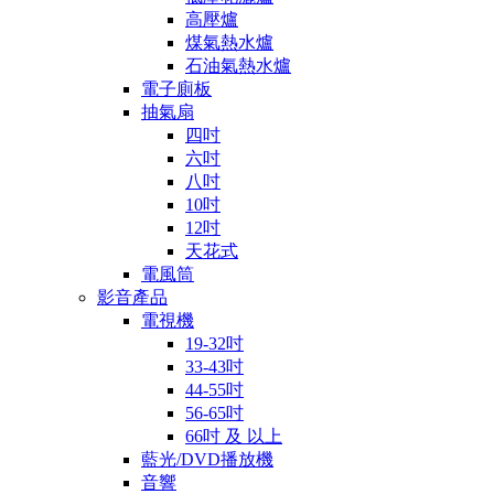
高壓爐
煤氣熱水爐
石油氣熱水爐
電子廁板
抽氣扇
四吋
六吋
八吋
10吋
12吋
天花式
電風筒
影音產品
電視機
19-32吋
33-43吋
44-55吋
56-65吋
66吋 及 以上
藍光/DVD播放機
音響