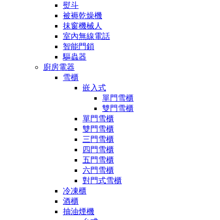
熨斗
被褥乾燥機
抹窗機械人
室內無線電話
智能門鎖
驅蟲器
廚房電器
雪櫃
嵌入式
單門雪櫃
雙門雪櫃
單門雪櫃
雙門雪櫃
三門雪櫃
四門雪櫃
五門雪櫃
六門雪櫃
對門式雪櫃
冷凍櫃
酒櫃
抽油煙機