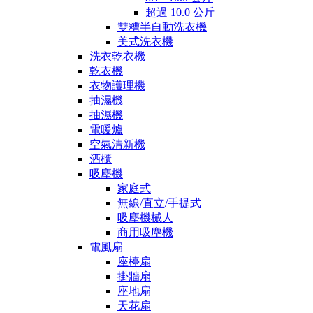
超過 10.0 公斤
雙糟半自動洗衣機
美式洗衣機
洗衣乾衣機
乾衣機
衣物護理機
抽濕機
抽濕機
電暖爐
空氣清新機
酒櫃
吸塵機
家庭式
無線/直立/手提式
吸塵機械人
商用吸塵機
電風扇
座檯扇
掛牆扇
座地扇
天花扇