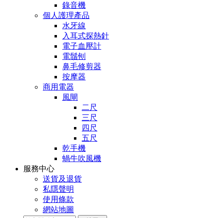
錄音機
個人護理產品
水牙線
入耳式探熱針
電子血壓計
電鬚刨
鼻毛修剪器
按摩器
商用電器
風閘
二尺
三尺
四尺
五尺
乾手機
蝸牛吹風機
服務中心
送貨及退貨
私隱聲明
使用條款
網站地圖